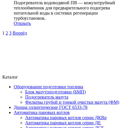
Подогреватель водоводяной ПВ — кожухотрубный
теплообменник для предварительного подогрева
питательной воды в системах регенерации
турбоустановок.
Открыть
1
2
3
Вперёд
Каталог
Оборудование подготовки топлива
Блок мазутоподготовки (БМП)
Подогреватель мазута
Фильтры грубой и тонкой очистки мазута (ФМ)
Днища эллиптические ГОСТ 6533-78
Автоматика паровых котлов
Автоматика паровых котлов серии ДКВр
Автоматика паровых котлов серии ДЕ
Автоматика паровых котлов серии ДСЕ