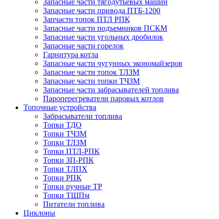
Запасные части тягодутьевых машин
Запасные части привода ПТБ-1200
Запчасти топок ПТЛ РПК
Запасные части подъемников ПСКМ
Запасные части угольных дробилок
Запасные части горелок
Гарнитура котла
Запасные части чугунных экономайзеров
Запасные части топок ТЛЗМ
Запасные части топки ТЧЗМ
Запасные части забрасывателей топлива
Пароперегреватели паровых котлов
Топочные устройства
Забрасыватели топлива
Топки ТДО
Топки ТЧЗМ
Топки ТЛЗМ
Топки ПТЛ-РПК
Топки ЗП-РПК
Топки ТЛПХ
Топки РПК
Топки ручные ТР
Топки ТШПм
Питатели топлива
Циклоны