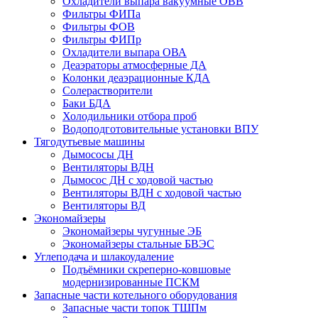
Охладители выпара вакуумные ОВВ
Фильтры ФИПа
Фильтры ФОВ
Фильтры ФИПр
Охладители выпара ОВА
Деаэраторы атмосферные ДА
Колонки деаэрационные КДА
Солерастворители
Баки БДА
Холодильники отбора проб
Водоподготовительные установки ВПУ
Тягодутьевые машины
Дымососы ДН
Вентиляторы ВДН
Дымосос ДН с ходовой частью
Вентиляторы ВДН с ходовой частью
Вентиляторы ВД
Экономайзеры
Экономайзеры чугунные ЭБ
Экономайзеры стальные БВЭС
Углеподача и шлакоудаление
Подъёмники скреперно-ковшовые
модернизированные ПСКМ
Запасные части котельного оборудования
Запасные части топок ТШПм