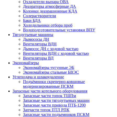
Охладители выпара ОВА
Деаэраторы атмосферные ДА
Колонки деаэрационные КДА
Солерастворители
Баки БДА
Холодильники отбора проб
Водоподготовительные установки ВПУ
Тягодутьевые машины
Дымососы ДН
Вентиляторы ВДН
Дымосос ДН с ходовой частью
Вентиляторы ВДН с ходовой частью
Вентиляторы ВД
Экономайзеры
Экономайзеры чугунные ЭБ
Экономайзеры стальные БВЭС
Углеподача и шлакоудаление
Подъёмники скреперно-ковшовые
модернизированные ПСКМ
Запасные части котельного оборудования
Запасные части топок ТШПм
Запасные части тягодутьевых машин
Запасные части привода ПТБ-1200
Запчасти топок ПТЛ РПК
Запасные части подъемников ПСКМ