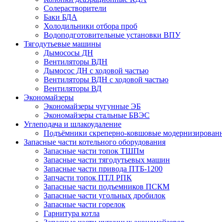
Солерастворители
Баки БДА
Холодильники отбора проб
Водоподготовительные установки ВПУ
Тягодутьевые машины
Дымососы ДН
Вентиляторы ВДН
Дымосос ДН с ходовой частью
Вентиляторы ВДН с ходовой частью
Вентиляторы ВД
Экономайзеры
Экономайзеры чугунные ЭБ
Экономайзеры стальные БВЭС
Углеподача и шлакоудаление
Подъёмники скреперно-ковшовые модернизирова
Запасные части котельного оборудования
Запасные части топок ТШПм
Запасные части тягодутьевых машин
Запасные части привода ПТБ-1200
Запчасти топок ПТЛ РПК
Запасные части подъемников ПСКМ
Запасные части угольных дробилок
Запасные части горелок
Гарнитура котла