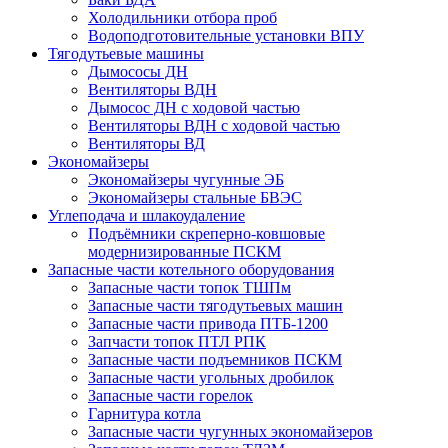
Холодильники отбора проб
Водоподготовительные установки ВПУ
Тягодутьевые машины
Дымососы ДН
Вентиляторы ВДН
Дымосос ДН с ходовой частью
Вентиляторы ВДН с ходовой частью
Вентиляторы ВД
Экономайзеры
Экономайзеры чугунные ЭБ
Экономайзеры стальные БВЭС
Углеподача и шлакоудаление
Подъёмники скреперно-ковшовые
модернизированные ПСКМ
Запасные части котельного оборудования
Запасные части топок ТШПм
Запасные части тягодутьевых машин
Запасные части привода ПТБ-1200
Запчасти топок ПТЛ РПК
Запасные части подъемников ПСКМ
Запасные части угольных дробилок
Запасные части горелок
Гарнитура котла
Запасные части чугунных экономайзеров