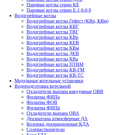
Паровые котлы серии КЕ
Паровые котлы серии Е-1,0-0,9
Водогрейные котлы
Водогрейные котлы Гефест (КВр, КВм)
Водогрейные котлы КВГ
Водогрейные котлы ТВГ
Водогрейные котлы КВр
Водогрейные котлы КЕВ
Водогрейные котлы КВм
Водогрейные котлы ДЕВ
Водогрейные котлы КВа
Водогрейные котлы ПТВМ
Водогрейные котлы КВ-ГМ
Водогрейные котлы КВ-ТС
Модульные котельные установки
Водоподготовка котельной
Охладители выпара вакуумные ОВВ
Фильтры ФИПа
Фильтры ФОВ
Фильтры ФИПр
Охладители выпара ОВА
Деаэраторы атмосферные ДА
Колонки деаэрационные КДА
Солерастворители
Баки БДА