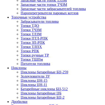
Запасные части топок ТЛЗМ
Запасные части топки ТЧЗМ
Запасные части забрасывателей топлива
Пароперегреватели паровых котлов
Топочные устройства
Забрасыватели топлива
Топки ТДО
Топки ТЧЗМ
Топки ТЛЗМ
Топки ПТЛ-РПК
Топки ЗП-РПК
Топки ТЛПХ
Топки РПК
Топки ручные ТР
Топки ТШПм
Питатели топлива
Циклоны
Циклоны батарейные БЦ-259
Золоуловители ЗУ
Циклоны ЦН-15
Циклоны ЦН-11
Батарейные циклоны БЦ-512
Циклоны батарейные ЦБ
Циклоны батарейные БЦ-2
Дробилки