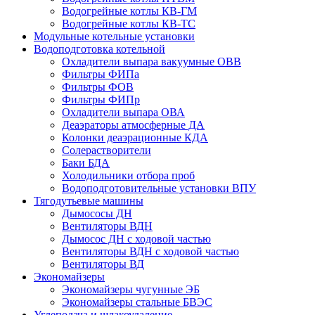
Водогрейные котлы КВ-ГМ
Водогрейные котлы КВ-ТС
Модульные котельные установки
Водоподготовка котельной
Охладители выпара вакуумные ОВВ
Фильтры ФИПа
Фильтры ФОВ
Фильтры ФИПр
Охладители выпара ОВА
Деаэраторы атмосферные ДА
Колонки деаэрационные КДА
Солерастворители
Баки БДА
Холодильники отбора проб
Водоподготовительные установки ВПУ
Тягодутьевые машины
Дымососы ДН
Вентиляторы ВДН
Дымосос ДН с ходовой частью
Вентиляторы ВДН с ходовой частью
Вентиляторы ВД
Экономайзеры
Экономайзеры чугунные ЭБ
Экономайзеры стальные БВЭС
Углеподача и шлакоудаление