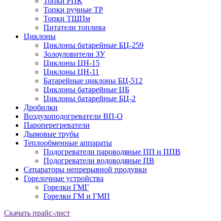
Топки РПК
Топки ручные ТР
Топки ТШПм
Питатели топлива
Циклоны
Циклоны батарейные БЦ-259
Золоуловители ЗУ
Циклоны ЦН-15
Циклоны ЦН-11
Батарейные циклоны БЦ-512
Циклоны батарейные ЦБ
Циклоны батарейные БЦ-2
Дробилки
Воздухоподогреватели ВП-О
Пароперегреватели
Дымовые трубы
Теплообменные аппараты
Подогреватели пароводяные ПП и ППВ
Подогреватели водоводяные ПВ
Сепараторы непрерывной продувки
Горелочные устройства
Горелки ГМГ
Горелки ГМ и ГМП
Скачать прайс-лист