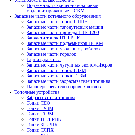
Подъёмники скреперно-ковшовые
модернизированные ПСКМ
Запасные части котельного оборудования
Запасные части топок ТШПм
Запасные части тягодутьевых машин
Запасные части привода ПТБ-1200
Запчасти топок ПТЛ РПК
Запасные части подъемников ПСКМ
Запасные части угольных дробилок
Запасные части горелок
Гарнитура котла
Запасные части чугунных экономайзеров
Запасные части топок ТЛЗМ
Запасные части топки ТЧЗМ
Запасные части забрасывателей топлива
Пароперегреватели паровых котлов
Топочные устройства
Забрасыватели топлива
Топки ТДО
Топки ТЧЗМ
Топки ТЛЗМ
Топки ПТЛ-РПК
Топки ЗП-РПК
Топки ТЛПХ