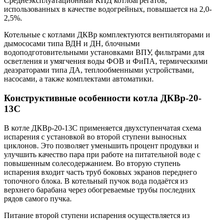
Среднеэксплуатационный КПД котлоагрегатов,
использованных в качестве водогрейных, повышается на 2,0-
2,5%.
Котельные с котлами ДКВр комплектуются вентиляторами и
дымососами типа ВДН и ДН, блочными
водоподготовительными установками ВПУ, фильтрами для
осветления и умягчения воды ФОВ и ФиПА, термическими
деаэраторами типа ДА, теплообменными устройствами,
насосами, а также комплектами автоматики.
Конструктивные особенности котла ДКВр-20-
13С
В котле ДКВр-20-13С применяется двухступенчатая схема
испарения с установкой во второй ступени выносных
циклонов. Это позволяет уменьшить процент продувки и
улучшить качество пара при работе на питательной воде с
повышенным солесодержанием. Во вторую ступень
испарения входит часть труб боковых экранов переднего
топочного блока. В котельный пучок вода подаётся из
верхнего барабана через обогреваемые трубы последних
рядов самого пучка.
Питание второй ступени испарения осуществляется из