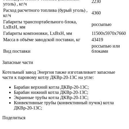
2230
уголь) , кг/ч
Расход расчетного топлива (бурый уголь) ,
4360
кг/ч
Габариты транспортабельного блока,
россыпью
LxBxH, мм
Габариты компоновки, LxBxH, мм
11500х5970х7660
Масса в объёме заводской поставки, кг
43419
россыпью или
Вид поставки
блоками
Запасные части
Котельный завод Энергия также изготавливает запасные
части к паровому котлу ДКВр-20-13С на угле:
Барабан верхний котла ДКВр-20-13С;
Барабан нижний котла ДКВр-20-13С;
Экранные трубы котла ДКВр-20-13С;
Конвективные трубы (конвективный пучок) котла
ДКВр-20-13С;
Поделиться