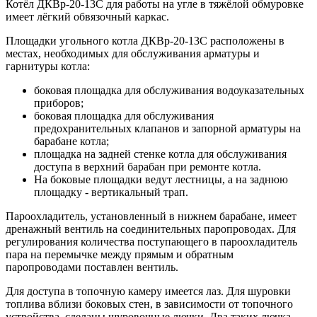
Котёл ДКВр-20-13С для работы на угле в тяжёлой обмуровке
имеет лёгкий обвязочный каркас.
Площадки угольного котла ДКВр-20-13С расположены в
местах, необходимых для обслуживания арматуры и
гарнитуры котла:
боковая площадка для обслуживания водоуказательных
приборов;
боковая площадка для обслуживания
предохранительных клапанов и запорной арматуры на
барабане котла;
площадка на задней стенке котла для обслуживания
доступа в верхний барабан при ремонте котла.
На боковые площадки ведут лестницы, а на заднюю
площадку - вертикальный трап.
Пароохладитель, установленный в нижнем барабане, имеет
дренажный вентиль на соединительных паропроводах. Для
регулирования количества поступающего в пароохладитель
пара на перемычке между прямым и обратным
паропроводами поставлен вентиль.
Для доступа в топочную камеру имеется лаз. Для шуровки
топлива вблизи боковых стен, в зависимости от топочного
устройства, сделаны шуровочные лючки. Два таких лючка