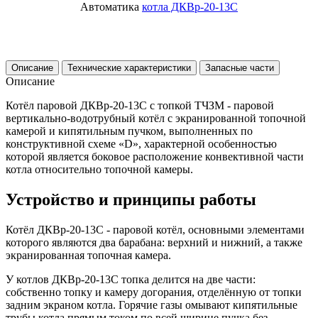
Автоматика
котла ДКВр-20-13С
Описание
Технические характеристики
Запасные части
Описание
Котёл паровой ДКВр-20-13С с топкой ТЧЗМ - паровой
вертикально-водотрубный котёл с экранированной топочной
камерой и кипятильным пучком, выполненных по
конструктивной схеме «D», характерной особенностью
которой является боковое расположение конвективной части
котла относительно топочной камеры.
Устройство и принципы работы
Котёл ДКВр-20-13С - паровой котёл, основными элементами
которого являются два барабана: верхний и нижний, а также
экранированная топочная камера.
У котлов ДКВр-20-13С топка делится на две части:
собственно топку и камеру догорания, отделённую от топки
задним экраном котла. Горячие газы омывают кипятильные
трубы котла прямым током по всей ширине пучка без