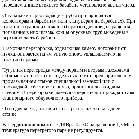
переднем днище верхнего барабана установлено два штуцера.
Опускные и пароотводящие трубы привариваются к
коллекторам и барабанам (или к штуцерам на барабанах). При
питании экранов из нижнего барабана для предотвращения
попадания в них шлама, концы опускных труб выведены в
верхнюю часть барабана.
Шамотная перегородка, отделяющая камеру догорания от
пучка, опирается на чугунную опору, укладываемую на
нижний барабан.
Чугунная перегородка между первым и вторым газоходами
собирается на болтах из отдельных плит с предварительным
промазыванием стыков специальной замазкой или с
прокладкой асбестового шнура, пропитанного жидким
стеклом. В перегородке имеется отверстие для прохода трубы
стационарного обдувочного прибора.
Окно для выхода газов из котла расположено на задней
стенке.
В твердотопливном котле ДКВр-20-13С на давление 1,3 МПа
температура перегретого пара не регулируется.