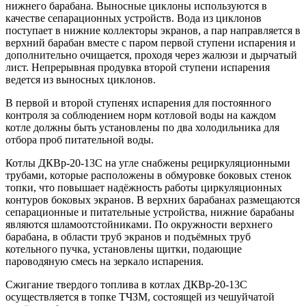
нижнего барабана. Выносные циклоны используются в
качестве сепарационных устройств. Вода из циклонов
поступает в нижние коллекторы экранов, а пар направляется в
верхний барабан вместе с паром первой ступени испарения и
дополнительно очищается, проходя через жалюзи и дырчатый
лист. Непрерывная продувка второй ступени испарения
ведется из выносных циклонов.
В первой и второй ступенях испарения для постоянного
контроля за соблюдением норм котловой воды на каждом
котле должны быть установлены по два холодильника для
отбора проб питательной воды.
Котлы ДКВр-20-13С на угле снабжены рециркуляционными
трубами, которые расположены в обмуровке боковых стенок
топки, что повышает надёжность работы циркуляционных
контуров боковых экранов. В верхних барабанах размещаются
сепарационные и питательные устройства, нижние барабаны
являются шламоотстойниками. По окружности верхнего
барабана, в области труб экранов и подъёмных труб
котельного пучка, установлены щитки, подающие
пароводяную смесь на зеркало испарения.
Сжигание твердого топлива в котлах ДКВр-20-13С
осуществляется в топке ТЧЗМ, состоящей из чешуйчатой