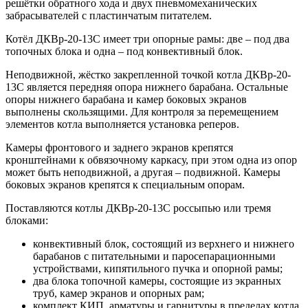
решётки обратного хода и двух пневмомеханических
забрасывателей с пластинчатым питателем.
Котёл ДКВр-20-13С имеет три опорные рамы: две – под два
топочных блока и одна – под конвективный блок.
Неподвижной, жёстко закрепленной точкой котла ДКВр-20-
13С является передняя опора нижнего барабана. Остальные
опоры нижнего барабана и камер боковых экранов
выполнены скользящими. Для контроля за перемещением
элементов котла выполняется установка реперов.
Камеры фронтового и заднего экранов крепятся
кронштейнами к обвязочному каркасу, при этом одна из опор
может быть неподвижной, а другая – подвижной. Камеры
боковых экранов крепятся к специальным опорам.
Поставляются котлы ДКВр-20-13С россыпью или тремя
блоками:
конвективный блок, состоящий из верхнего и нижнего
барабанов с питательными и паросепарационными
устройствами, кипятильного пучка и опорной рамы;
два блока топочной камеры, состоящие из экранных
труб, камер экранов и опорных рам;
комплект КИП, арматуры и гарнитуры в пределах котла,