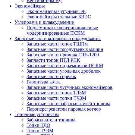
Вентиляторы ВД
Экономайзеры
Экономайзеры чугунные ЭБ
Экономайзеры стальные БВЭС
Углеподача и шлакоудаление
Подъёмники скреперно-ковшовые
модернизированные ПСКМ
Запасные части котельного оборудования
Запасные части топок ТШПм
Запасные части тягодутьевых машин
Запасные части привода ПТБ-1200
Запчасти топок ПТЛ РПК
Запасные части подъемников ПСКМ
Запасные части угольных дробилок
Запасные части горелок
Гарнитура котла
Запасные части чугунных экономайзеров
Запасные части топок ТЛЗМ
Запасные части топки ТЧЗМ
Запасные части забрасывателей топлива
Пароперегреватели паровых котлов
Топочные устройства
Забрасыватели топлива
Топки ТДО
Топки ТЧЗМ