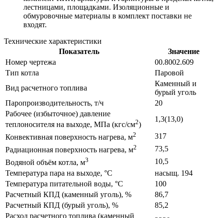
лестницами, площадками. Изоляционные и
обмуровочные материалы в комплект поставки не
входят.
Технические характеристики
Показатель
Значение
Номер чертежа
00.8002.609
Тип котла
Паровой
Каменный и
Вид расчетного топлива
бурый уголь
Паропроизводительность, т/ч
20
Рабочее (избыточное) давление
1,3(13,0)
2
теплоносителя на выходе, МПа (кгс/см
)
2
317
Конвективная поверхность нагрева, м
2
73,5
Радиационная поверхность нагрева, м
3
10,5
Водяной объём котла, м
Температура пара на выходе, °С
насыщ. 194
Температура питательной воды, °С
100
Расчетный КПД (каменный уголь), %
86,7
Расчетный КПД (бурый уголь), %
85,2
Расход расчетного топлива (каменный