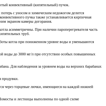
итый конвективный (кипятильный) пучок.
 потерь с уносом и химическим недожогом делится
 конвективного пучка также устанавливается кирпичная
дним экраном камеры догорания.
з котла асимметричны. При наличии пароперегревателя часть
 кипятильных труб.
работы котла при пониженном уровне воды и уменьшаются
вой воды до 3000 мг/л при отсутствии особых повышенных
абана. Для наблюдения за уровнем воды на верхних барабанах
я продувки.
ется через торцевые лючки, имеющиеся на каждой нижней
. Помосты и лестницы выполнены по одной схеме