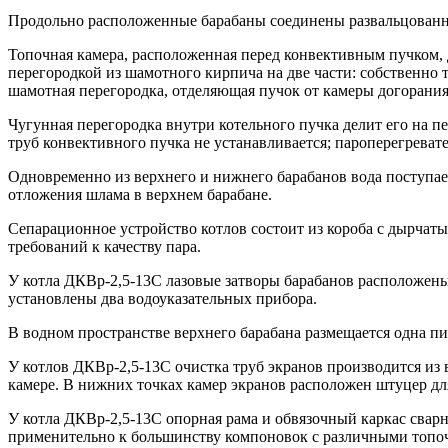
Продольно расположенные барабаны соединены развальцован
Топочная камера, расположенная перед конвективным пучком, 
перегородкой из шамотного кирпича на две части: собственно
шамотная перегородка, отделяющая пучок от камеры догорания.
Чугунная перегородка внутри котельного пучка делит его на п
труб конвективного пучка не устанавливается; пароперегреват
Одновременно из верхнего и нижнего барабанов вода поступа
отложения шлама в верхнем барабане.
Сепарационное устройство котлов состоит из короба с дырчат
требований к качеству пара.
У котла ДКВр-2,5-13С лазовые затворы барабанов расположены
установлены два водоуказательных прибора.
В водном пространстве верхнего барабана размещается одна пи
У котлов ДКВр-2,5-13С очистка труб экранов производится из 
камере. В нижних точках камер экранов расположен штуцер дл
У котла ДКВр-2,5-13С опорная рама и обвязочный каркас сва
применительно к большинству компоновок с различными топо