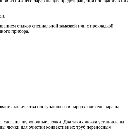
анов из нижнего барабана для предотвращения попадания в них
ан.
ыванием стыков специальной замазкой или с прокладкой
чного прибора.
вания количества поступающего в пароохладитель пара на
ва, сделаны шуровочные лючки. Два таких лючка установлены
рены лючки для очистки конвективных труб переносным