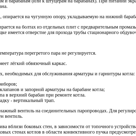
 и барабанам (или к штуцерам на барабанах). При питании экр
ана.
, опирается на чугунную опору, укладываемую на нижний бараб
рается на болтах из отдельных плит с предварительным промаз
дке имеется отверстие для прохода трубы стационарного обдуво
мпература перегретого пара не регулируется.
меет лёгкий обвязочный каркас.
х, необходимых для обслуживания арматуры и гарнитуры котла:
риборов;
лапанов и запорной арматуры на барабане котла;
па в верхний барабан при ремонте котла.
дку - вертикальный трап.
нажный вентиль на соединительных паропроводах. Для регулиро
н вентиль.
лива вблизи боковых стен, в зависимости от топочного устройст
оковых стенах котлов в области конвективного пучка предусмот