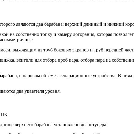
оторого являются два барабана: верхний длинный и нижний коро
кой на собственно топку и камеру догорания, которая позволяе
а асимметричные.
меси, выходящим из труб боковых экранов и труб передней част
вижка, вентили для отбора проб пара, отбора пара на собствен
 барабана, в паровом объёме - сепарационные устройства. В ниж
ваются два указателя уровня.
 днище верхнего барабана установлено два штуцера.