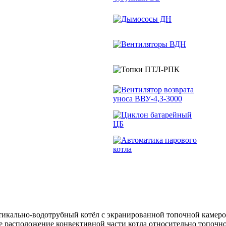
тикально-водотрубный котёл с экранированной топочной камер
ое расположение конвективной части котла относительно топочн