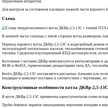
обдувочным аппаратом.
Для контроля за состоянием изоляции нижней части верхнего б
Схема
В нижней части газохода с левой стороны котла размещены лазы
Перевод парового котла ДКВр-2,5-13С в водогрейный режим по
эксплуатацией питательных насосов, теплообменников сетевой
топлива. Среднеэксплуатационный КПД котлоагрегатов, исполь
Котельные с котлами ДКВр комплектуются вентиляторами и д
ФОВ и ФиПА, термическими деаэраторами типа ДА, теплообме
Котёл ДКВр-2,5-13С поставляется россыпью, блоками или полн
входящие в комплект поставки в соответствии с чертежами, но
Конструктивные особенности котла ДКВр-2,5-13
В котле ДКВр-2,5-13С применена одноступенчатая схема испар
Трубы боковых экранов завальцованы верхними концами в вер