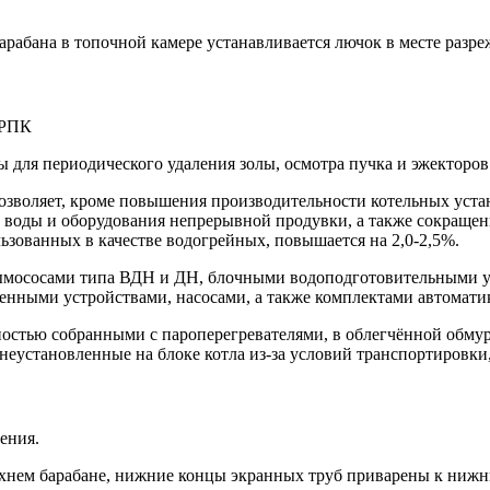
арабана в топочной камере устанавливается лючок в месте разре
 для периодического удаления золы, осмотра пучка и эжекторов 
зволяет, кроме повышения производительности котельных устан
 воды и оборудования непрерывной продувки, а также сокращен
зованных в качестве водогрейных, повышается на 2,0-2,5%.
ымососами типа ВДН и ДН, блочными водоподготовительными ус
нными устройствами, насосами, а также комплектами автомати
остью собранными с пароперегревателями, в облегчённой обмуро
 неустановленные на блоке котла из-за условий транспортировк
С
ения.
хнем барабане, нижние концы экранных труб приварены к нижн