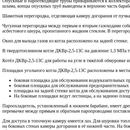
Опускные и пароотводящие трубы привариваются к коллекторам
шлама, концы опускных труб выведены в верхнюю часть бараб
Шамотная перегородка, отделяющая камеру догорания от пучка
Чугунная перегородка между первым и вторым газоходами соби
асбестового шнура, пропитанного жидким стеклом. В перегоро
Окно для выхода газов из котла расположено на задней стенке.
В твердотопливном котле ДКВр-2,5-13С на давление 1,3 МПа те
Котёл ДКВр-2,5-13С для работы на угле в тяжёлой обмуровке и
Площадки угольного котла ДКВр-2,5-13С расположены в места
боковая площадка для обслуживания водоуказательных п
боковая площадка для обслуживания предохранительных к
площадка на задней стенке котла для обслуживания досту
На боковые площадки ведут лестницы, а на заднюю площа
Пароохладитель, установленный в нижнем барабане, имеет дре
перемычке между прямым и обратным паропроводами поставле
Для доступа в топочную камеру имеется лаз. Для шуровки топ
на боковых стенах камеры догорания в её нижней части. На б