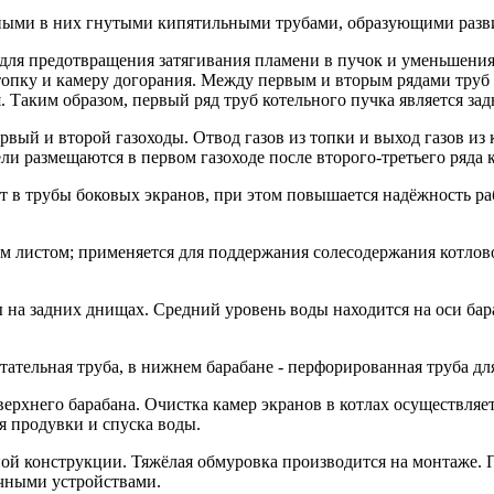
ными в них гнутыми кипятильными трубами, образующими разв
для предотвращения затягивания пламени в пучок и уменьшения
 топку и камеру догорания. Между первым и вторым рядами труб
 Таким образом, первый ряд труб котельного пучка является за
ервый и второй газоходы. Отвод газов из топки и выход газов и
ели размещаются в первом газоходе после второго-третьего ряда
ет в трубы боковых экранов, при этом повышается надёжность 
ым листом; применяется для поддержания солесодержания котло
 на задних днищах. Средний уровень воды находится на оси бар
тательная труба, в нижнем барабане - перфорированная труба дл
верхнего барабана. Очистка камер экранов в котлах осуществля
я продувки и спуска воды.
рной конструкции. Тяжёлая обмуровка производится на монтаже
чными устройствами.