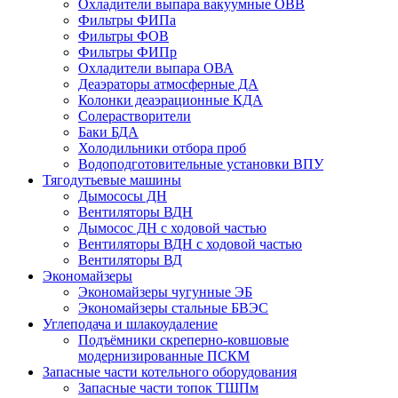
Охладители выпара вакуумные ОВВ
Фильтры ФИПа
Фильтры ФОВ
Фильтры ФИПр
Охладители выпара ОВА
Деаэраторы атмосферные ДА
Колонки деаэрационные КДА
Солерастворители
Баки БДА
Холодильники отбора проб
Водоподготовительные установки ВПУ
Тягодутьевые машины
Дымососы ДН
Вентиляторы ВДН
Дымосос ДН с ходовой частью
Вентиляторы ВДН с ходовой частью
Вентиляторы ВД
Экономайзеры
Экономайзеры чугунные ЭБ
Экономайзеры стальные БВЭС
Углеподача и шлакоудаление
Подъёмники скреперно-ковшовые
модернизированные ПСКМ
Запасные части котельного оборудования
Запасные части топок ТШПм