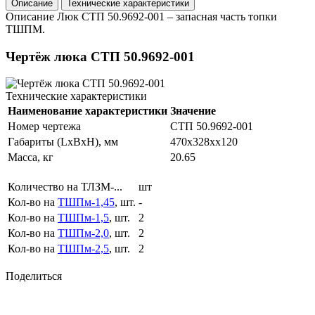
Описание
Технические характеристики
Описание
Люк СТП 50.9692-001 – запасная часть топки
ТШПМ.
Чертёж люка СТП 50.9692-001
Технические характеристики
Наименование характеристики
Значение
Номер чертежа
СТП 50.9692-001
Габариты (LxBxH), мм
470x328xx120
Масса, кг
20.65
Количество на ТЛЗМ-...
шт
Кол-во на
ТШПм-1,45
, шт.
-
Кол-во на
ТШПм-1,5
, шт.
2
Кол-во на
ТШПм-2,0
, шт.
2
Кол-во на
ТШПм-2,5
, шт.
2
Поделиться