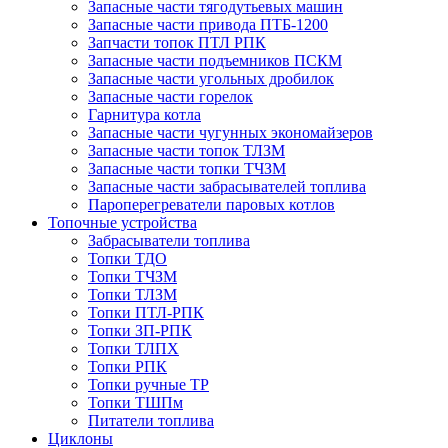
Запасные части тягодутьевых машин
Запасные части привода ПТБ-1200
Запчасти топок ПТЛ РПК
Запасные части подъемников ПСКМ
Запасные части угольных дробилок
Запасные части горелок
Гарнитура котла
Запасные части чугунных экономайзеров
Запасные части топок ТЛЗМ
Запасные части топки ТЧЗМ
Запасные части забрасывателей топлива
Пароперегреватели паровых котлов
Топочные устройства
Забрасыватели топлива
Топки ТДО
Топки ТЧЗМ
Топки ТЛЗМ
Топки ПТЛ-РПК
Топки ЗП-РПК
Топки ТЛПХ
Топки РПК
Топки ручные ТР
Топки ТШПм
Питатели топлива
Циклоны