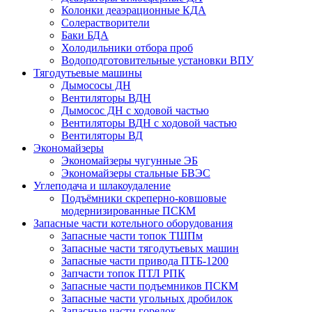
Колонки деаэрационные КДА
Солерастворители
Баки БДА
Холодильники отбора проб
Водоподготовительные установки ВПУ
Тягодутьевые машины
Дымососы ДН
Вентиляторы ВДН
Дымосос ДН с ходовой частью
Вентиляторы ВДН с ходовой частью
Вентиляторы ВД
Экономайзеры
Экономайзеры чугунные ЭБ
Экономайзеры стальные БВЭС
Углеподача и шлакоудаление
Подъёмники скреперно-ковшовые
модернизированные ПСКМ
Запасные части котельного оборудования
Запасные части топок ТШПм
Запасные части тягодутьевых машин
Запасные части привода ПТБ-1200
Запчасти топок ПТЛ РПК
Запасные части подъемников ПСКМ
Запасные части угольных дробилок
Запасные части горелок