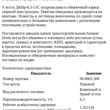
У котла ДКВр-6,5-13С опорная рама и обвязочный каркас
сварной конструкции. Тяжёлая обмуровка производится на
монтаже. Помосты и лестницы выполнены по одной схеме
применительно к большинству компоновок с различными
топочными устройствами.
Поставляется заводом одним транспортабельным блоком
(блок котла без обшивки и изоляции) либо россыпью (узлы,
пакеты, связки), в комплекте с КИП, арматурой и гарнитурой
в пределах котла, лестницами, площадками,
пароперегревателем (по требованию заказчика).
Изоляционные и обмуровочные материалы в комплект
поставки не входят.
Технические характеристики
Показатель
Значение
Номер чертежа
00.8002.306
Тип котла
Паровой
Каменный и
Вид расчетного топлива
бурый уголь
Паропроизводительность, т/ч
6,5
Рабочее (избыточное) давление
1,3(13,0)
2