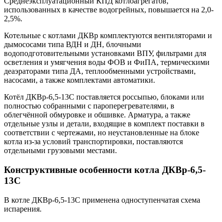
Среднеэксплуатационный КПД котлоагрегатов,
использованных в качестве водогрейных, повышается на 2,0-
2,5%.
Котельные с котлами ДКВр комплектуются вентиляторами и
дымососами типа ВДН и ДН, блочными
водоподготовительными установками ВПУ, фильтрами для
осветления и умягчения воды ФОВ и ФиПА, термическими
деаэраторами типа ДА, теплообменными устройствами,
насосами, а также комплектами автоматики.
Котёл ДКВр-6,5-13С поставляется россыпью, блоками или
полностью собранными с пароперегревателями, в
облегчённой обмуровке и обшивке. Арматура, а также
отдельные узлы и детали, входящие в комплект поставки в
соответствии с чертежами, но неустановленные на блоке
котла из-за условий транспортировки, поставляются
отдельными грузовыми местами.
Конструктивные особенности котла ДКВр-6,5-
13С
В котле ДКВр-6,5-13С применена одноступенчатая схема
испарения.