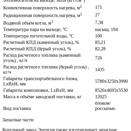
теплоносителя на выходе, МПа (кгс/см
)
2
171
Конвективная поверхность нагрева, м
2
27
Радиационная поверхность нагрева, м
3
7,38
Водяной объём котла, м
Температура пара на выходе, °С
насыщ. 194
Температура питательной воды, °С
100
Расчетный КПД (каменный уголь), %
85,21
Расчетный КПД (бурый уголь), %
82,28
Расход расчетного топлива (каменный
726
уголь) , кг/ч
Расход расчетного топлива (бурый уголь) ,
1435
кг/ч
Габариты транспортабельного блока,
5780х3250х3990
LxBxH, мм
Габариты компоновки, LxBxH, мм
8526х4695х5530
Масса в объёме заводской поставки, кг
12025
блоком/
Вид поставки
россыпью
Запасные части
Котельный завод Энергия также изготавливает запасные