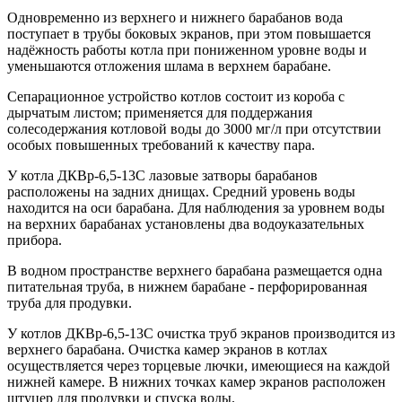
Одновременно из верхнего и нижнего барабанов вода
поступает в трубы боковых экранов, при этом повышается
надёжность работы котла при пониженном уровне воды и
уменьшаются отложения шлама в верхнем барабане.
Сепарационное устройство котлов состоит из короба с
дырчатым листом; применяется для поддержания
солесодержания котловой воды до 3000 мг/л при отсутствии
особых повышенных требований к качеству пара.
У котла ДКВр-6,5-13С лазовые затворы барабанов
расположены на задних днищах. Средний уровень воды
находится на оси барабана. Для наблюдения за уровнем воды
на верхних барабанах установлены два водоуказательных
прибора.
В водном пространстве верхнего барабана размещается одна
питательная труба, в нижнем барабане - перфорированная
труба для продувки.
У котлов ДКВр-6,5-13С очистка труб экранов производится из
верхнего барабана. Очистка камер экранов в котлах
осуществляется через торцевые лючки, имеющиеся на каждой
нижней камере. В нижних точках камер экранов расположен
штуцер для продувки и спуска воды.