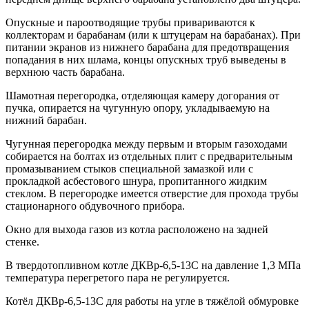
Опускные и пароотводящие трубы привариваются к
коллекторам и барабанам (или к штуцерам на барабанах). При
питании экранов из нижнего барабана для предотвращения
попадания в них шлама, концы опускных труб выведены в
верхнюю часть барабана.
Шамотная перегородка, отделяющая камеру догорания от
пучка, опирается на чугунную опору, укладываемую на
нижний барабан.
Чугунная перегородка между первым и вторым газоходами
собирается на болтах из отдельных плит с предварительным
промазыванием стыков специальной замазкой или с
прокладкой асбестового шнура, пропитанного жидким
стеклом. В перегородке имеется отверстие для прохода трубы
стационарного обдувочного прибора.
Окно для выхода газов из котла расположено на задней
стенке.
В твердотопливном котле ДКВр-6,5-13С на давление 1,3 МПа
температура перегретого пара не регулируется.
Котёл ДКВр-6,5-13С для работы на угле в тяжёлой обмуровке