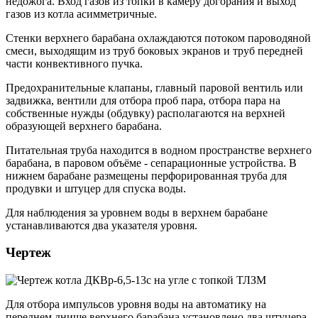
недожога. Вход газов из топки в камеру догорания и выход
газов из котла асимметричные.
Стенки верхнего барабана охлаждаются потоком пароводяной
смеси, выходящим из труб боковых экранов и труб передней
части конвективного пучка.
Предохранительные клапаны, главный паровой вентиль или
задвижка, вентили для отбора проб пара, отбора пара на
собственные нужды (обдувку) располагаются на верхней
образующей верхнего барабана.
Питательная труба находится в водном пространстве верхнего
барабана, в паровом объёме - сепарационные устройства. В
нижнем барабане размещены перфорированная труба для
продувки и штуцер для спуска воды.
Для наблюдения за уровнем воды в верхнем барабане
устанавливаются два указателя уровня.
Чертеж
Для отбора импульсов уровня воды на автоматику на
переднем днище верхнего барабана установлено два штуцера.