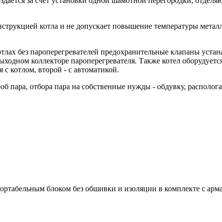
здаётся за счет установки одной шамотной перегородки, отделя
трукцией котла и не допускает повышение температуры металла
лах без пароперегревателей предохранительные клапаны устанав
 выходном коллекторе пароперегревателя. Также котел оборудует
с котлом, второй - с автоматикой.
об пара, отбора пара на собственные нужды - обдувку, располога
ортабельным блоком без обшивки и изоляции в комплекте с арма