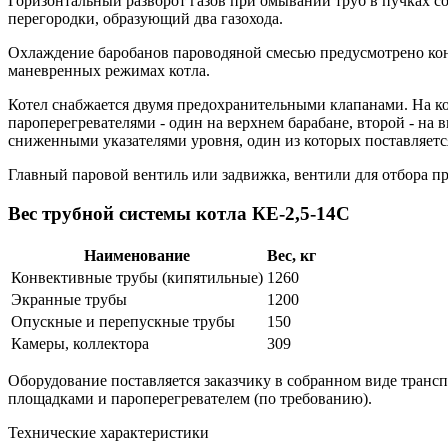
Горизонтальный разворот газов при омывании труб в пучках со
перегородки, образующий два газохода.
Охлаждение баробанов пароводяной смесью предусмотрено конс
маневренных режимах котла.
Котел снабжается двумя предохранительными клапанами. На кот
пароперегревателями - один на верхнем барабане, второй - на
сниженными указателями уровня, один из которых поставляется 
Главный паровой вентиль или задвижка, вентили для отбора пр
Вес трубной системы котла КЕ-2,5-14С
Наименование
Вес, кг
Конвективные трубы (кипятильные)
1260
Экранные трубы
1200
Опускные и перепускные трубы
150
Камеры, коллектора
309
Оборудование поставляется заказчику в собранном виде трансп
площадками и пароперегревателем (по требованию).
Технические характеристики