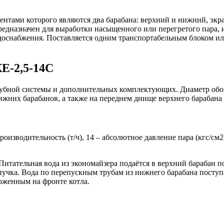
ентами которого являются два барабана: верхний и нижний, экр
Предназначен для выработки насыщенного или перегретого пара
одоснабжения. Поставляется одним транспортабельным блоком и
Е-2,5-14С
трубной системы и дополнительных комплектующих. Диаметр обо
ижних барабанов, а также на переднем днище верхнего барабана
роизводительность (т/ч), 14 – абсолютное давление пара (кгс/см2
Питательная вода из экономайзера подаётся в верхний барабан 
пучка. Вода по перепускным трубам из нижнего барабана поступа
ложенным на фронте котла.