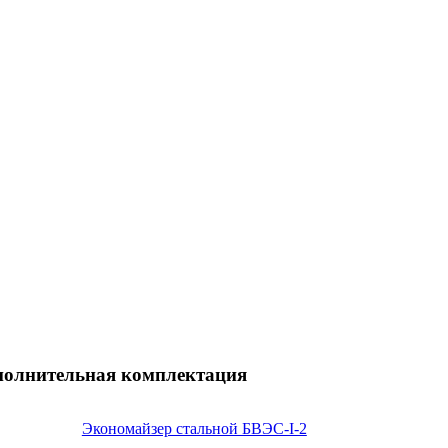
полнительная комплектация
Экономайзер стальной БВЭС-I-2