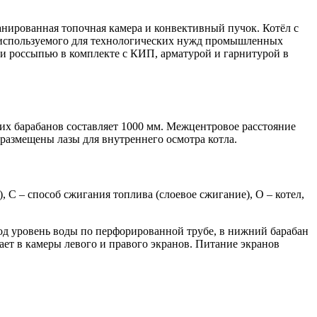
анированная топочная камера и конвективный пучок. Котёл с
, используемого для технологических нужд промышленных
ли россыпью в комплекте с КИП, арматурой и гарнитурой в
их барабанов составляет 1000 мм. Межцентровое расстояние
 размещены лазы для внутреннего осмотра котла.
), С – способ сжигания топлива (слоевое сжигание), О – котел,
под уровень воды по перфорированной трубе, в нижний барабан
ет в камеры левого и правого экранов. Питание экранов