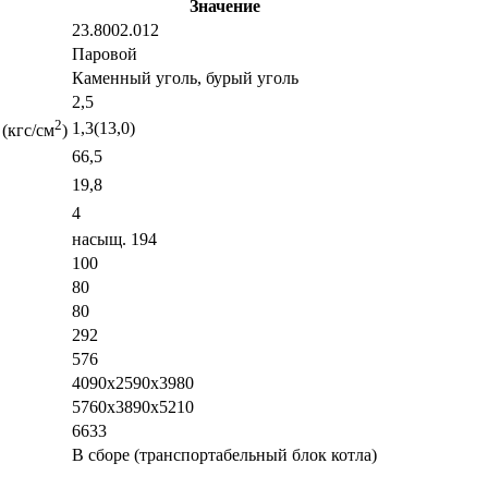
Значение
23.8002.012
Паровой
Каменный уголь, бурый уголь
2,5
2
1,3(13,0)
(кгс/см
)
66,5
19,8
4
насыщ. 194
100
80
80
292
576
4090х2590х3980
5760х3890х5210
6633
В сборе (транспортабельный блок котла)