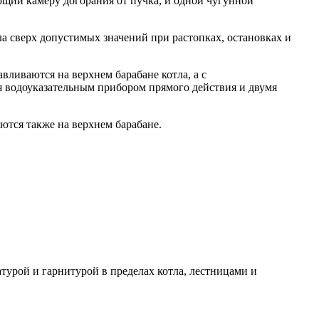
ющий камеру догорания от пучка, и одной чугунной
 сверх допустимых значений при растопках, остановках и
ливаются на верхнем барабане котла, а с
ся водоуказательным прибором прямого действия и двумя
ются также на верхнем барабане.
турой и гарнитурой в пределах котла, лестницами и