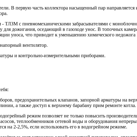
тели. В первую часть коллектора насыщенный пар направляется 
ора.
м - ТЛЗМ с пневмомеханическими забрасывателями с моноблочно
у для дожигания, оседающий в газоходе унос. В топочных камер
яции уноса, что приводит к уменьшению химического недожога
конапорный вентилятор.
матуры и контрольно-измерительными приборами.
ебя:
боров, предохранительных клапанов, запорной арматуры на верх
линии, а также доступ к верхнему барабану прим ремонте котла.
 водогрейный режим позволяет не только повысить производител
асосов, теплообменников сетевой воды и оборудования непрерыв
ся на 2-2,5%, если использовать его в водогрейном режиме.