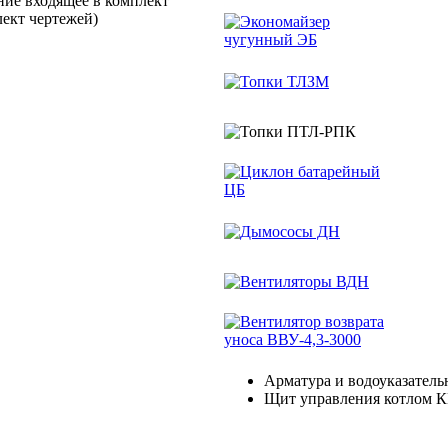
ние входящее в комплект
лект чертежей)
Арматура и водоуказател
Щит управления котлом К