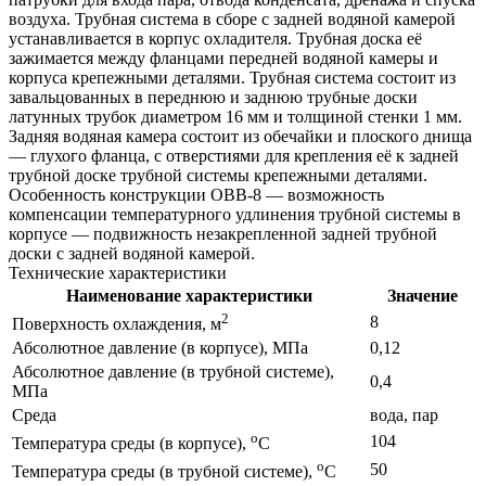
воздуха. Трубная система в сборе с задней водяной камерой
устанавливается в корпус охладителя. Трубная доска её
зажимается между фланцами передней водяной камеры и
корпуса крепежными деталями. Трубная система состоит из
завальцованных в переднюю и заднюю трубные доски
латунных трубок диаметром 16 мм и толщиной стенки 1 мм.
Задняя водяная камера состоит из обечайки и плоского днища
— глухого фланца, с отверстиями для крепления её к задней
трубной доске трубной системы крепежными деталями.
Особенность конструкции ОВВ-8 — возможность
компенсации температурного удлинения трубной системы в
корпусе — подвижность незакрепленной задней трубной
доски с задней водяной камерой.
Технические характеристики
Наименование характеристики
Значение
2
8
Поверхность охлаждения, м
Абсолютное давление (в корпусе), МПа
0,12
Абсолютное давление (в трубной системе),
0,4
МПа
Среда
вода, пар
o
104
Температура среды (в корпусе),
С
o
50
Температура среды (в трубной системе),
С