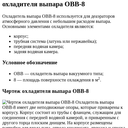
охладителя выпара ОВВ-8
Охладитель выпара ОВВ-8 используется для деаэраторов
атмосферного давления с небольшим расходом выпара.
Основными элементами охладителя являются:
корпус;
трубная система (латунь или нержавейка);
передняя водяная камера;
задняя водяная камера.
Условное обозначение
ОВВ — охладитель выпара вакуумного типа;
2
8 — площадь поверхности охлаждения в м
.
Чертеж охладителя выпара ОВВ-8
Охладитель выпара
ОВВ-8 имеет две неподвижные опоры, которые приварены к
корпусу. Корпус состоит из трубы с фланцем, служащим для
соединения с передней водяной камерой, и приваренным с
другого торца плоским днищем. На корпусе размещены
патрубки для входа пара, отвода конденсата, дренажа и спуска