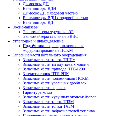
Дымососы ДН
Вентиляторы ВДН
Дымосос ДН с ходовой частью
Вентиляторы ВДН с ходовой частью
Вентиляторы ВД
Экономайзеры
Экономайзеры чугунные ЭБ
Экономайзеры стальные БВЭС
Углеподача и шлакоудаление
Подъёмники скреперно-ковшовые
модернизированные ПСКМ
Запасные части котельного оборудования
Запасные части топок ТШПм
Запасные части тягодутьевых машин
Запасные части привода ПТБ-1200
Запчасти топок ПТЛ РПК
Запасные части подъемников ПСКМ
Запасные части угольных дробилок
Запасные части горелок
Гарнитура котла
Запасные части чугунных экономайзеров
Запасные части топок ТЛЗМ
Запасные части топки ТЧЗМ
Запасные части забрасывателей топлива
Пароперегреватели паровых котлов