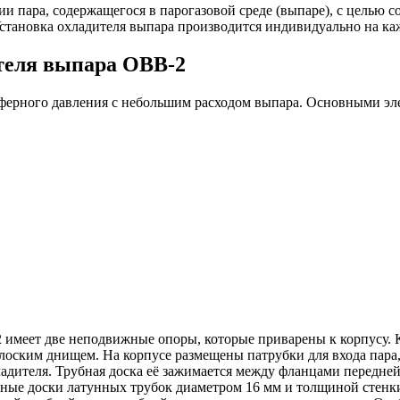
пара, содержащегося в парогазовой среде (выпаре), с целью со
Установка охладителя выпара производится индивидуально на к
теля выпара ОВВ-2
сферного давления с небольшим расходом выпара. Основными эл
имеет две неподвижные опоры, которые приварены к корпусу. К
лоским днищем. На корпусе размещены патрубки для входа пара, 
хладителя. Трубная доска её зажимается между фланцами передн
ные доски латунных трубок диаметром 16 мм и толщиной стенки 