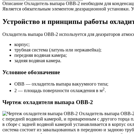
Описание
Охладитель выпара ОВВ-2 необходим для конденсации 
Является обязательным элементом деаэрационной установки. 
Устройство и принципы работы охлади
Охладитель выпара ОВВ-2 используется для деаэраторов атмо
корпус;
трубная система (латунь или нержавейка);
передняя водяная камера;
задняя водяная камера.
Условное обозначение
ОВВ — охладитель выпара вакуумного типа;
2
2 — площадь поверхности охлаждения в м
.
Чертеж охладителя выпара ОВВ-2
Охладитель выпара ОВВ-2 
с передней водяной камерой, и приваренным с другого торца п
в сборе с задней водяной камерой устанавливается в корпус о
система состоит из завальцованных в переднюю и заднюю труб