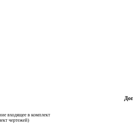
До
ние входящее в комплект
лект чертежей)