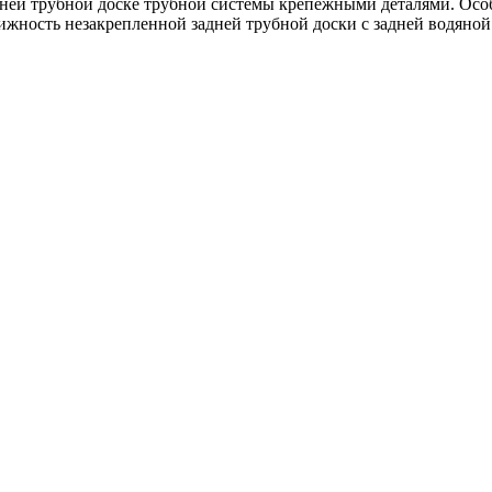
задней трубной доске трубной системы крепежными деталями. О
жность незакрепленной задней трубной доски с задней водяной