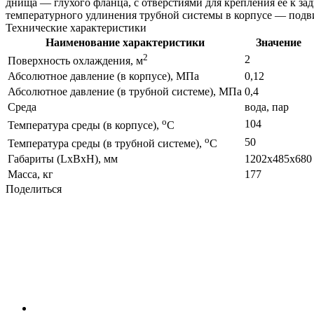
днища — глухого фланца, с отверстиями для крепления её к 
температурного удлинения трубной системы в корпусе — подви
Технические характеристики
Наименование характеристики
Значение
2
2
Поверхность охлаждения, м
Абсолютное давление (в корпусе), МПа
0,12
Абсолютное давление (в трубной системе), МПа
0,4
Среда
вода, пар
o
104
Температура среды (в корпусе),
С
o
50
Температура среды (в трубной системе),
С
Габариты (LxBxH), мм
1202x485x680
Масса, кг
177
Поделиться