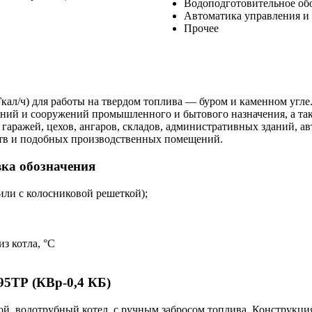
Водоподготовительное об
Автоматика управления и 
Прочее
Гкал/ч) для работы на твердом топлива — буром и каменном угле
даний и сооружений промышленного и бытового назначения, а т
ражей, цехов, ангаров, складов, административных зданий, авт
йств и подобных производственных помещений.
ка обозначения
(или с колосниковой
р
ешеткой);
з котла, °С
95ТР (КВр-0,4 КБ)
ой, водотрубный котел, с ручным забросом топлива. Конструкция