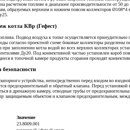
а расчетном топливе в диапазоне производительности от 50 до 
рам, образуемых верхним и нижнем поясом коллекторов Ø108*4 м
у25.
топлива. Подвод воздуха к топке осуществляется принудительно
оды согласно проектной схеме боковые коллекторы разделены п
ха при заполнении котла водой во всех верхних коллекторах ус
ентилями Ду20. Под конвективной частью установлен короб пово
щиеся в топочной камере продукты сгорания проходят конвектив
 безопасности
запорного устройства, непосредственно перед входом во входно
тся предохранительный и обратный клапана. Перед установкой 
ься в дренажную камеру, отводные трубы от предохранительных
ежду защищаемым объектом и клапаном предохранительным, межд
Значение
23.8009.001