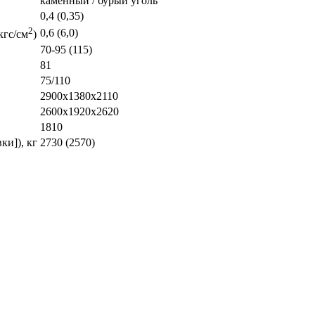
каменный / бурый уголь
0,4 (0,35)
2
0,6 (6,0)
кгс/см
)
70-95 (115)
81
75/110
2900x1380x2110
2600x1920x2620
1810
ки]), кг
2730 (2570)