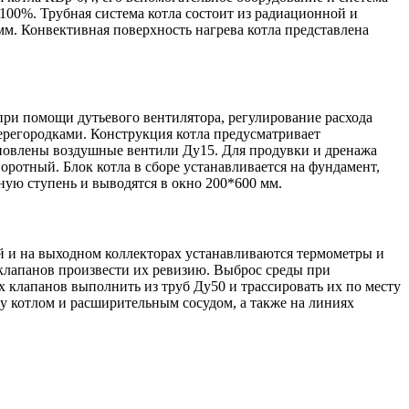
100%. Трубная система котла состоит из радиационной и
м. Конвективная поверхность нагрева котла представлена
 при помощи дутьевого вентилятора, регулирование расхода
ерегородками. Конструкция котла предусматривает
тановлены воздушные вентили Ду15. Для продувки и дренажа
ротный. Блок котла в сборе устанавливается на фундамент,
ную ступень и выводятся в окно 200*600 мм.
й и на выходном коллекторах устанавливаются термометры и
клапанов произвести их ревизию. Выброс среды при
 клапанов выполнить из труб Ду50 и трассировать их по месту
у котлом и расширительным сосудом, а также на линиях