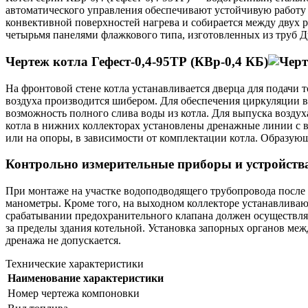
автоматического управления обеспечивают устойчивую работу н
конвективной поверхностей нагрева и собирается между двух 
четырьмя панелями флажкового типа, изготовленных из труб Д
Чертеж котла Гефест-0,4-95ТР (КВр-0,4 КБ)
На фронтовой стене котла устанавливается дверца для подачи 
воздуха производится шибером. Для обеспечения циркуляции в
возможность полного слива воды из котла. Для выпуска возду
котла в нижних коллекторах установлены дренажные линии с в
или на опоры, в зависимости от комплектации котла. Образую
Контрольно измерительные приборы и устройства
При монтаже на участке водоподводящего трубопровода после 
манометры. Кроме того, на выходном коллекторе устанавливаю
срабатывании предохранительного клапана должен осуществлят
за пределы здания котельной. Установка запорных органов м
дренажа не допускается.
Технические характеристики
Наименование характеристики
Номер чертежа компоновки