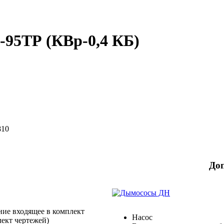
-95ТР (КВр-0,4 КБ)
810
До
ние входящее в комплект
Насос
лект чертежей)