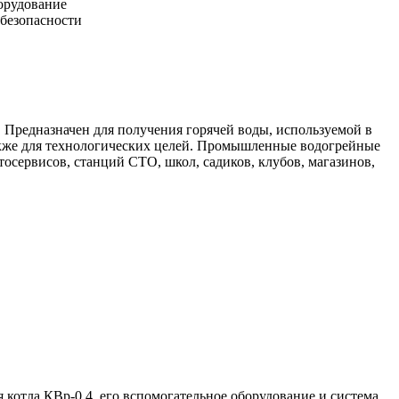
орудование
безопасности
. Предназначен для получения горячей воды, используемой в
акже для технологических целей. Промышленные водогрейные
осервисов, станций СТО, школ, садиков, клубов, магазинов,
 котла КВр-0,4, его вспомогательное оборудование и система