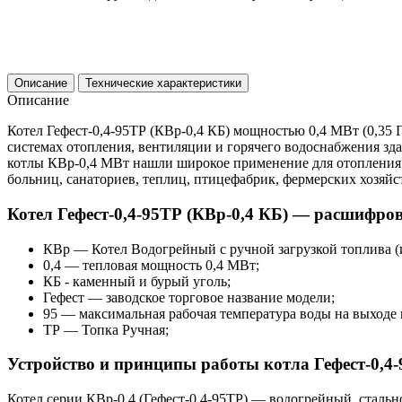
Описание
Технические характеристики
Описание
Котел Гефест-0,4-95ТР (КВр-0,4 КБ) мощностью 0,4 МВт (0,35 
системах отопления, вентиляции и горячего водоснабжения з
котлы КВр-0,4 МВт нашли широкое применение для отопления га
больниц, санаториев, теплиц, птицефабрик, фермерских хозя
Котел Гефест-0,4-95ТР (КВр-0,4 КБ)
— расшифров
КВр
—
К
отел
В
одогрейный с
р
учной загрузкой топлива 
0,4
— тепловая мощность
0,4 МВт;
КБ - каменный и бурый уголь;
Гефест
— заводское торговое название модели;
95
— максимальная рабочая температура воды на выходе и
ТР
—
Т
опка
Р
учная;
Устройство и принципы работы котла Гефест-0,4-
Котел серии КВр-0,4 (Гефест-0,4-95ТР) — водогрейный, стальн