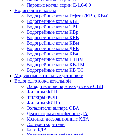
Паровые котлы серии Е-1,0-0,9
Водогрейные котлы
Водогрейные котлы Гефест (КВр, КВм)
Водогрейные котлы КВГ
Водогрейные котлы ТВГ
Водогрейные котлы КВр
Водогрейные котлы КЕВ
Водогрейные котлы КВм
Водогрейные котлы ДЕВ
Водогрейные котлы КВа
Водогрейные котлы ПТВМ
Водогрейные котлы КВ-ГМ
Водогрейные котлы КВ-ТС
Модульные котельные установки
Водоподготовка котельной
Охладители выпара вакуумные ОВВ
Фильтры ФИПа
Фильтры ФОВ
Фильтры ФИПр
Охладители выпара ОВА
Деаэраторы атмосферные ДА
Колонки деаэрационные КДА
Солерастворители
Баки БДА