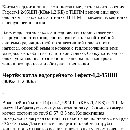
Котлы твердотопливные отопительные длительного горения
Гефест-1,2-95ШП (КВм-1,2 КБ) с ТШПМ выполнены двух
блочным — блок котла и топка ТШПМ — механическая топка
с шурующей планкой.
Блок водогрейного котла представляет собой стальную
сварную конструкцию, состоящую из стальной трубной
системы (радиационной и конвективной поверхности
нагрева), опорной рамы и каркаса с теплоизоляционными
материалами, обшитого листовой сталью. Сбоку котельного
блока устанавливаются топочные дверки для контроля
топочного процесса и обслуживания топки.
Чертёж котла водогрейного Гефест-1,2-95ШП
(КВм-1,2 КБ)
-
Водогрейный котел Гефест-1,2-95ШП (КВм-1,2 КБ) с ТШПМ
имеет П-образную сомкнутую компоновку. Топочная камера
котлов состоит из труб Ø 57×3,5 мм. Конвективная
поверхность нагрева состоит из пакетов выполненных из труб
Ø 57×3,5 мм. Для интенсификации теплообмена трубы
конвективных пакетов располагаются в шахматном порядке.