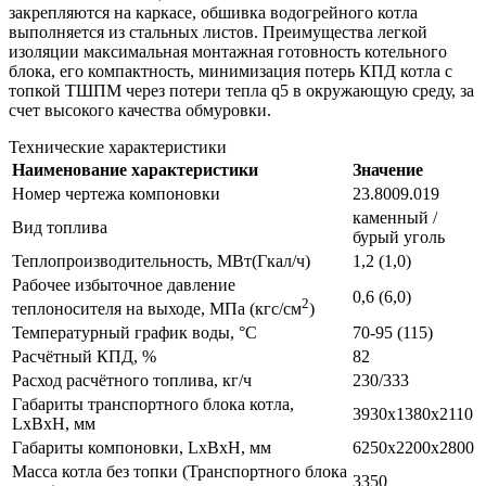
закрепляются на каркасе, обшивка водогрейного котла
выполняется из стальных листов. Преимущества легкой
изоляции максимальная монтажная готовность котельного
блока, его компактность, минимизация потерь КПД котла с
топкой ТШПМ через потери тепла q5 в окружающую среду, за
счет высокого качества обмуровки.
Технические характеристики
Наименование характеристики
Значение
Номер чертежа компоновки
23.8009.019
каменный /
Вид топлива
бурый уголь
Теплопроизводительность, МВт(Гкал/ч)
1,2 (1,0)
Рабочее избыточное давление
0,6 (6,0)
2
теплоносителя на выходе, МПа (кгс/см
)
Температурный график воды, °С
70-95 (115)
Расчётный КПД, %
82
Расход расчётного топлива, кг/ч
230/333
Габариты транспортного блока котла,
3930x1380x2110
LxBxH, мм
Габариты компоновки, LxBxH, мм
6250x2200x2800
Масса котла без топки (Транспортного блока
3350