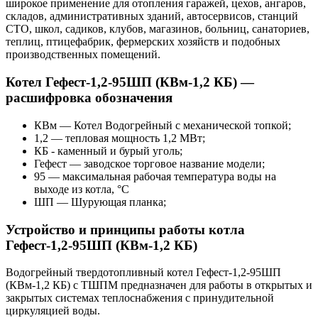
широкое применение для отопления гаражей, цехов, ангаров,
складов, административных зданий, автосервисов, станций
СТО, школ, садиков, клубов, магазинов, больниц, санаториев,
теплиц, птицефабрик, фермерских хозяйств и подобных
производственных помещений.
Котел Гефест-1,2-95ШП (КВм-1,2 КБ)
—
расшифровка обозначения
КВм
—
К
отел
В
одогрейный
с механической топкой
;
1,2
— тепловая мощность
1,2 МВт;
КБ - каменный и бурый уголь;
Гефест
— заводское торговое название модели;
95
— максимальная рабочая температура воды на
выходе из котла, °С
ШП
— Шурующая планка
;
Устройство и принципы работы котла
Гефест-1,2-95ШП (КВм-1,2 КБ)
Водогрейный твердотопливный котел Гефест-1,2-95ШП
(КВм-1,2 КБ) с ТШПМ предназначен для работы в открытых и
закрытых системах теплоснабжения с принудительной
циркуляцией воды.