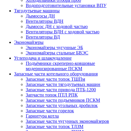
Холодильники отбора проб
Водоподготовительные установки ВПУ
Тягодутьевые машины
Дымососы ДН
Вентиляторы ВДН
Дымосос ДН с ходовой частью
Вентиляторы ВДН с ходовой частью
Вентиляторы ВД
Экономайзеры
Экономайзеры чугунные ЭБ
Экономайзеры стальные БВЭС
Углеподача и шлакоудаление
Подъёмники скреперно-ковшовые
модернизированные ПСКМ
Запасные части котельного оборудования
Запасные части топок ТШПм
Запасные части тягодутьевых машин
Запасные части привода ПТБ-1200
Запчасти топок ПТЛ РПК
Запасные части подъемников ПСКМ
Запасные части угольных дробилок
Запасные части горелок
Гарнитура котла
Запасные части чугунных экономайзеров
Запасные части топок ТЛЗМ