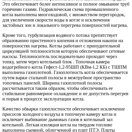
Это обеспечивает более интенсивное и полное омывание труб
горячими газами. Гидравлическая схема промышленного
котла выполнена многоходовой, с множеством перегородок,
для увеличения скорости воды в котле и исключения
застойных зон и локального перегрева поверхностей нагрева.
Кроме того, турбулизация водяного потока препятствует
образованию пристенного кипения и отложения накипи на
поверхностях нагрева. Котлы работают с принудительной
циркуляцией теплоносителя которую обеспечивают сетевые
насосы. Теплоноситель последовательно проходит через
топку, затем через котельный блок . Топочная камера
водогрейного котла Гефест-1,2-95ШП (КВм-1,2 КБ) с ТШПМ
выполнена газоплотной. Газоплотность котла обеспечивается
путем варки стальной полосы в межтрубное пространство
топочных панелей. Ширина газоплотной полосы
рассчитывается таким образом, чтобы обеспечивать ее
стабильное равномерное охлаждение и не допустить перегрев
и порыв в процессе эксплуатации котла.
Качество обварки газоплостности обеспечивает исключение
присосов холодного воздуха в топочную камеру котла и
исключает выбивание дымовых газов в котельный зал
котельной. Легкая изоляция котла на твердом топливе
выполнена съемной, облегченной из плит ПТЭ. Плиты