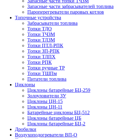
Запасные части топки ТЧЗМ
Запасные части забрасывателей топлива
Пароперегреватели паровых котлов
Топочные устройства
Забрасыватели топлива
Топки ТДО
Топки ТЧЗМ
Топки ТЛЗМ
Топки ПТЛ-РПК
Топки ЗП-РПК
Топки ТЛПХ
Топки РПК
Топки ручные ТР
Топки ТШПм
Питатели топлива
Циклоны
Циклоны батарейные БЦ-259
Золоуловители ЗУ
Циклоны ЦН-15
Циклоны ЦН-11
Батарейные циклоны БЦ-512
Циклоны батарейные ЦБ
Циклоны батарейные БЦ-2
Дробилки
Воздухоподогреватели ВП-О