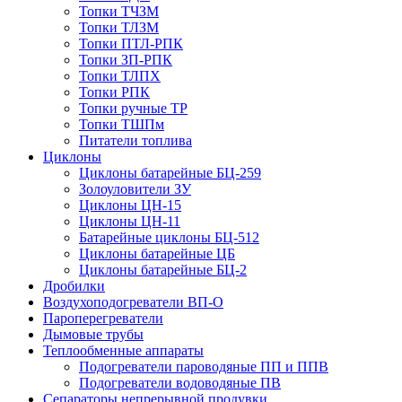
Топки ТЧЗМ
Топки ТЛЗМ
Топки ПТЛ-РПК
Топки ЗП-РПК
Топки ТЛПХ
Топки РПК
Топки ручные ТР
Топки ТШПм
Питатели топлива
Циклоны
Циклоны батарейные БЦ-259
Золоуловители ЗУ
Циклоны ЦН-15
Циклоны ЦН-11
Батарейные циклоны БЦ-512
Циклоны батарейные ЦБ
Циклоны батарейные БЦ-2
Дробилки
Воздухоподогреватели ВП-О
Пароперегреватели
Дымовые трубы
Теплообменные аппараты
Подогреватели пароводяные ПП и ППВ
Подогреватели водоводяные ПВ
Сепараторы непрерывной продувки