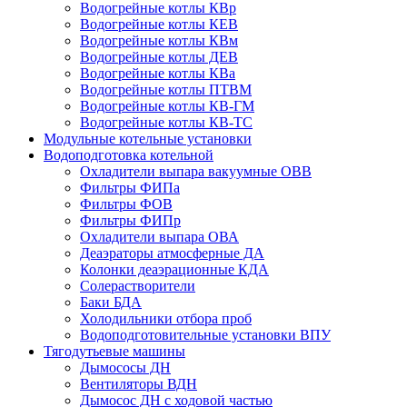
Водогрейные котлы КВр
Водогрейные котлы КЕВ
Водогрейные котлы КВм
Водогрейные котлы ДЕВ
Водогрейные котлы КВа
Водогрейные котлы ПТВМ
Водогрейные котлы КВ-ГМ
Водогрейные котлы КВ-ТС
Модульные котельные установки
Водоподготовка котельной
Охладители выпара вакуумные ОВВ
Фильтры ФИПа
Фильтры ФОВ
Фильтры ФИПр
Охладители выпара ОВА
Деаэраторы атмосферные ДА
Колонки деаэрационные КДА
Солерастворители
Баки БДА
Холодильники отбора проб
Водоподготовительные установки ВПУ
Тягодутьевые машины
Дымососы ДН
Вентиляторы ВДН
Дымосос ДН с ходовой частью