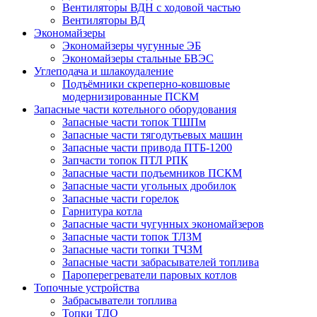
Вентиляторы ВДН с ходовой частью
Вентиляторы ВД
Экономайзеры
Экономайзеры чугунные ЭБ
Экономайзеры стальные БВЭС
Углеподача и шлакоудаление
Подъёмники скреперно-ковшовые
модернизированные ПСКМ
Запасные части котельного оборудования
Запасные части топок ТШПм
Запасные части тягодутьевых машин
Запасные части привода ПТБ-1200
Запчасти топок ПТЛ РПК
Запасные части подъемников ПСКМ
Запасные части угольных дробилок
Запасные части горелок
Гарнитура котла
Запасные части чугунных экономайзеров
Запасные части топок ТЛЗМ
Запасные части топки ТЧЗМ
Запасные части забрасывателей топлива
Пароперегреватели паровых котлов
Топочные устройства
Забрасыватели топлива
Топки ТДО