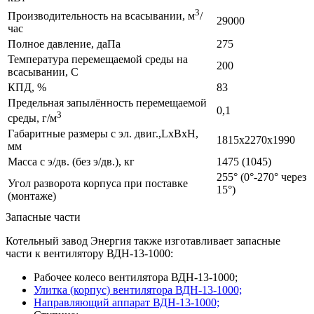
3
Производительность на всасывании, м
/
29000
час
Полное давление, даПа
275
Температура перемещаемой среды на
200
всасывании, С
КПД, %
83
Предельная запылённость перемещаемой
0,1
3
среды, г/м
Габаритные размеры с эл. двиг.,LxBxH,
1815х2270х1990
мм
Масса с э/дв. (без э/дв.), кг
1475 (1045)
255° (0°-270° через
Угол разворота корпуса при поставке
15°)
(монтаже)
Запасные части
Котельный завод Энергия также изготавливает запасные
части к вентилятору ВДН-13-1000:
Рабочее колесо вентилятора ВДН-13-1000;
Улитка (корпус) вентилятора ВДН-13-1000;
Направляющий аппарат ВДН-13-1000;