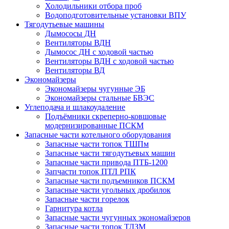
Холодильники отбора проб
Водоподготовительные установки ВПУ
Тягодутьевые машины
Дымососы ДН
Вентиляторы ВДН
Дымосос ДН с ходовой частью
Вентиляторы ВДН с ходовой частью
Вентиляторы ВД
Экономайзеры
Экономайзеры чугунные ЭБ
Экономайзеры стальные БВЭС
Углеподача и шлакоудаление
Подъёмники скреперно-ковшовые
модернизированные ПСКМ
Запасные части котельного оборудования
Запасные части топок ТШПм
Запасные части тягодутьевых машин
Запасные части привода ПТБ-1200
Запчасти топок ПТЛ РПК
Запасные части подъемников ПСКМ
Запасные части угольных дробилок
Запасные части горелок
Гарнитура котла
Запасные части чугунных экономайзеров
Запасные части топок ТЛЗМ