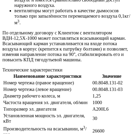
наружного воздуха.
вентиляторы могут работать в качестве дымососов
только при запылённости перемещаемого воздуха 0,1кг/
3
м
.
По отдельному договору с Клиентом с вентилятором
ВДН-12,5Х-1000 может поставляться всасывающий карман.
Всасывающий карман устанавливается на входе потока
воздуха в корпус (крепится к патрубку болтами) и позволяет,
изменяя направление потока на 90°, стабилизировать его и
повысить КПД тягодутьевой машины.
Технические характеристики
Наименование характеристики
Значение
Номер чертежа (правое вращение)
00.8048.131-02
Номер чертежа (левое вращение)
00.8048.131-03
Диаметр рабочего колеса, м
1,25
Частоста вращения эл. двигателя, об/мин
1000
Типоразмер эл. двигателя
А200L6
Установленная мощность эл. двигателя,
30
кВт
3
Производительность на всасывании, м
/
26600