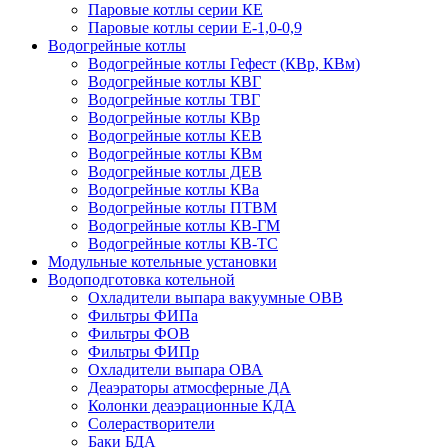
Паровые котлы серии КЕ
Паровые котлы серии Е-1,0-0,9
Водогрейные котлы
Водогрейные котлы Гефест (КВр, КВм)
Водогрейные котлы КВГ
Водогрейные котлы ТВГ
Водогрейные котлы КВр
Водогрейные котлы КЕВ
Водогрейные котлы КВм
Водогрейные котлы ДЕВ
Водогрейные котлы КВа
Водогрейные котлы ПТВМ
Водогрейные котлы КВ-ГМ
Водогрейные котлы КВ-ТС
Модульные котельные установки
Водоподготовка котельной
Охладители выпара вакуумные ОВВ
Фильтры ФИПа
Фильтры ФОВ
Фильтры ФИПр
Охладители выпара ОВА
Деаэраторы атмосферные ДА
Колонки деаэрационные КДА
Солерастворители
Баки БДА