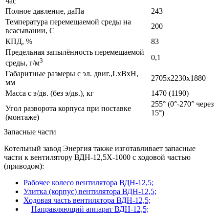
час
Полное давление, даПа
243
Температура перемещаемой среды на
200
всасывании, С
КПД, %
83
Предельная запылённость перемещаемой
0,1
3
среды, г/м
Габаритные размеры с эл. двиг.,LxBxH,
2705х2230х1880
мм
Масса с э/дв. (без э/дв.), кг
1470 (1190)
255° (0°-270° через
Угол разворота корпуса при поставке
15°)
(монтаже)
Запасные части
Котельный завод Энергия также изготавливает запасные
части к вентилятору ВДН-12,5Х-1000 с ходовой частью
(приводом):
Рабочее колесо вентилятора ВДН-12,5;
Улитка (корпус) вентилятора ВДН-12,5;
Ходовая часть вентилятора ВДН-12,5;
Направляющий аппарат ВДН-12,5;