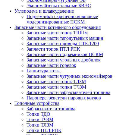
Экономайзеры чугунные ЭБ
Экономайзеры стальные БВЭС
Углеподача и шлакоудаление
Подъёмники скреперно-ковшовые
модернизированные ПСКМ
Запасные части котельного оборудования
Запасные части топок ТШПм
Запасные части тягодутьевых машин
Запасные части привода ПТБ-1200
Запчасти топок ПТЛ РПК
Запасные части подъемников ПСКМ
Запасные части угольных дробилок
Запасные части горелок
Гарнитура котла
Запасные части чугунных экономайзеров
Запасные части топок ТЛЗМ
Запасные части топки ТЧЗМ
Запасные части забрасывателей топлива
Пароперегреватели паровых котлов
Топочные устройства
Забрасыватели топлива
Топки ТДО
Топки ТЧЗМ
Топки ТЛЗМ
Топки ПТЛ-РПК