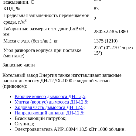
всасывании, С
КПД, %
83
Предельная запылённость перемещаемой
2
3
среды, г/м
Габаритные размеры с эл. двиг.,LxBxH,
2805х2230х1880
мм
Масса с э/дв. (без э/дв.), кг
1375 (1210)
255° (0°-270° через
Угол разворота корпуса при поставке
15°)
(монтаже)
Запасные части
Котельный завод Энергия также изготавливает запасные
части к дымососу ДН-12,5Х-1000 с ходовой частью
(приводом):
Рабочее колесо дымососа ДН-12,5;
Улитка (корпус) дымососа ДН-12,5;
Ходовая часть дымососа ДН-12,5;
Направляющий аппарат ДН-12,5;
Всасывающий патрубок;
Ступица;
Электродвигатель АИР180М4 18,5 кВт 1000 об./мин.