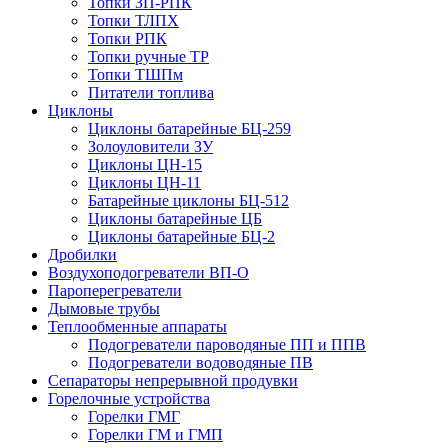
Топки ЗП-РПК
Топки ТЛПХ
Топки РПК
Топки ручные ТР
Топки ТШПм
Питатели топлива
Циклоны
Циклоны батарейные БЦ-259
Золоуловители ЗУ
Циклоны ЦН-15
Циклоны ЦН-11
Батарейные циклоны БЦ-512
Циклоны батарейные ЦБ
Циклоны батарейные БЦ-2
Дробилки
Воздухоподогреватели ВП-О
Пароперегреватели
Дымовые трубы
Теплообменные аппараты
Подогреватели пароводяные ПП и ППВ
Подогреватели водоводяные ПВ
Сепараторы непрерывной продувки
Горелочные устройства
Горелки ГМГ
Горелки ГМ и ГМП