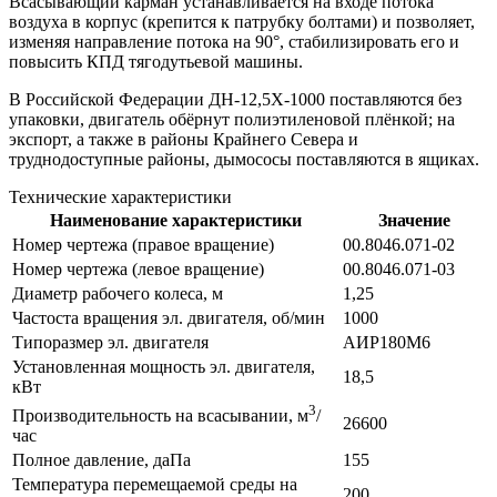
Всасывающий карман устанавливается на входе потока
воздуха в корпус (крепится к патрубку болтами) и позволяет,
изменяя направление потока на 90°, стабилизировать его и
повысить КПД тягодутьевой машины.
В Российской Федерации ДН-12,5Х-1000 поставляются без
упаковки, двигатель обёрнут полиэтиленовой плёнкой; на
экспорт, а также в районы Крайнего Севера и
труднодоступные районы, дымососы поставляются в ящиках.
Технические характеристики
Наименование характеристики
Значение
Номер чертежа (правое вращение)
00.8046.071-02
Номер чертежа (левое вращение)
00.8046.071-03
Диаметр рабочего колеса, м
1,25
Частоста вращения эл. двигателя, об/мин
1000
Типоразмер эл. двигателя
АИР180М6
Установленная мощность эл. двигателя,
18,5
кВт
3
Производительность на всасывании, м
/
26600
час
Полное давление, даПа
155
Температура перемещаемой среды на
200