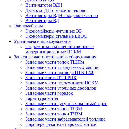
Вентиляторы ВДН
Дымосос ДН с ходовой частью
Вентиляторы ВДН с ходовой частью
Вентиляторы ВД
Экономайзеры
Экономайзеры чугунные ЭБ
Экономайзеры стальные БВЭС
Углеподача и шлакоудаление
Подъёмники скреперно-ковшовые
модернизированные ПСКМ
Запасные части котельного оборудования
Запасные части топок ТШПм
Запасные части тягодутьевых машин
Запасные части привода ПТБ-1200
Запчасти топок ПТЛ РПК
Запасные части подъемников ПСКМ
Запасные части угольных дробилок
Запасные части горелок
Гарнитура котла
Запасные части чугунных экономайзеров
Запасные части топок ТЛЗМ
Запасные части топки ТЧЗМ
Запасные части забрасывателей топлива
Пароперегреватели паровых котлов