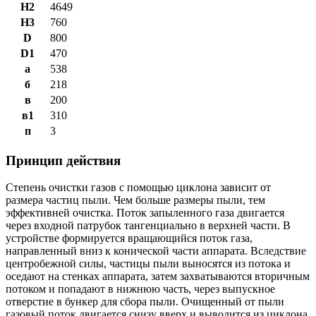
H2
4649
H3
760
D
800
D1
470
а
538
б
218
в
200
в1
310
п
3
Принцип действия
Степень очистки газов с помощью циклона зависит от
размера частиц пыли. Чем больше размеры пыли, тем
эффективней очистка. Поток запыленного газа двигается
через входной патрубок тангенциально в верхней части. В
устройстве формируется вращающийся поток газа,
направленный вниз к конической части аппарата. Вследствие
центробежной силы, частицы пыли выносятся из потока и
оседают на стенках аппарата, затем захватываются вторичным
потоком и попадают в нижнюю часть, через выпускное
отверстие в бункер для сбора пыли. Очищенный от пыли
газовый поток двигается снизу вверх и выводится из циклона