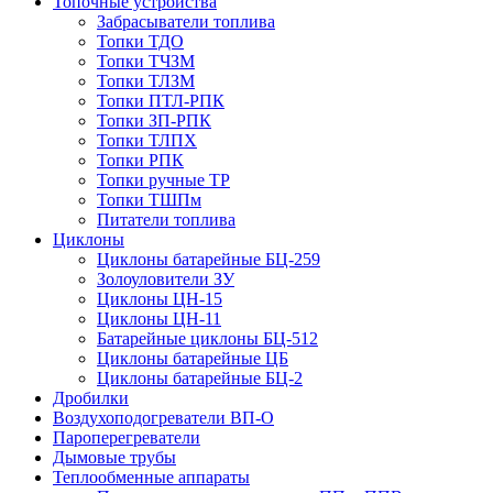
Топочные устройства
Забрасыватели топлива
Топки ТДО
Топки ТЧЗМ
Топки ТЛЗМ
Топки ПТЛ-РПК
Топки ЗП-РПК
Топки ТЛПХ
Топки РПК
Топки ручные ТР
Топки ТШПм
Питатели топлива
Циклоны
Циклоны батарейные БЦ-259
Золоуловители ЗУ
Циклоны ЦН-15
Циклоны ЦН-11
Батарейные циклоны БЦ-512
Циклоны батарейные ЦБ
Циклоны батарейные БЦ-2
Дробилки
Воздухоподогреватели ВП-О
Пароперегреватели
Дымовые трубы
Теплообменные аппараты