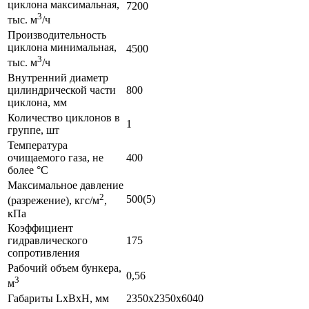
циклона максимальная,
7200
3
тыс. м
/ч
Производительность
циклона минимальная,
4500
3
тыс. м
/ч
Внутренний диаметр
цилиндрической части
800
циклона, мм
Количество циклонов в
1
группе, шт
Температура
очищаемого газа, не
400
более °С
Максимальное давление
2
500(5)
(разрежение), кгс/м
,
кПа
Коэффициент
гидравлического
175
сопротивления
Рабочий объем бункера,
0,56
3
м
Габариты LxBxH, мм
2350x2350x6040