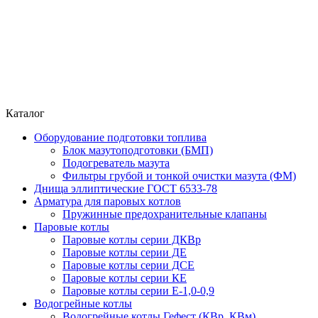
Каталог
Оборудование подготовки топлива
Блок мазутоподготовки (БМП)
Подогреватель мазута
Фильтры грубой и тонкой очистки мазута (ФМ)
Днища эллиптические ГОСТ 6533-78
Арматура для паровых котлов
Пружинные предохранительные клапаны
Паровые котлы
Паровые котлы серии ДКВр
Паровые котлы серии ДЕ
Паровые котлы серии ДСЕ
Паровые котлы серии КЕ
Паровые котлы серии Е-1,0-0,9
Водогрейные котлы
Водогрейные котлы Гефест (КВр, КВм)