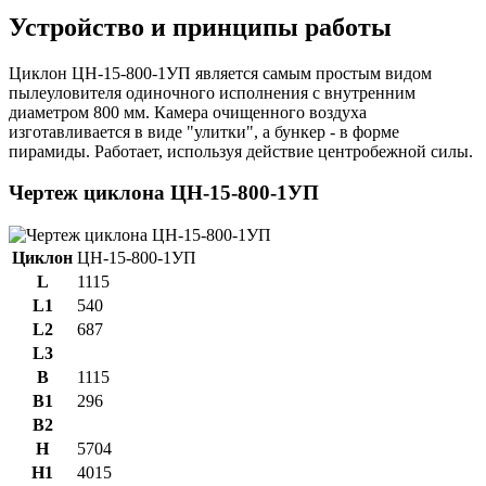
Устройство и принципы работы
Циклон ЦН-15-800-1УП является самым простым видом
пылеуловителя одиночного исполнения с внутренним
диаметром 800 мм. Камера очищенного воздуха
изготавливается в виде "улитки", а бункер - в форме
пирамиды. Работает, используя действие центробежной силы.
Чертеж циклона ЦН-15-800-1УП
Циклон
ЦН-15-800-1УП
L
1115
L1
540
L2
687
L3
B
1115
B1
296
B2
H
5704
H1
4015