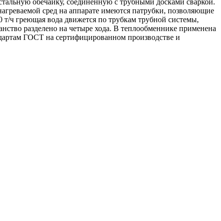
 стальную обечайку, соединённую с трубными досками сваркой.
нагреваемой сред на аппарате имеются патрубки, позволяющие
 т/ч греющая вода движется по трубкам трубной системы,
ранство разделено на четыре хода. В теплообменнике применена
дартам ГОСТ на сертифицированном производстве и