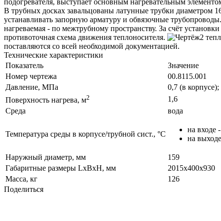
подогревателя, выступает основным нагревательным элементом
В трубных досках завальцованы латунные трубки диаметром 16
устанавливать запорную арматуру и обвязочные трубопроводы
нагреваемая - по межтрубному пространству. За счёт установк
противоточная схема движения теплоносителя.
поставляются со всей необходимой документацией.
Технические характеристики
Показатель
Значение
Номер чертежа
00.8115.001
Давление, МПа
0,7 (в корпусе)
2
1,6
Поверхность нагрева, м
Среда
вода
на входе -
Температура среды в корпусе/трубной сист., °С
на выходе
Наружный диаметр, мм
159
Габаритные размеры LxBxH, мм
2015х400х930
Масса, кг
126
Поделиться