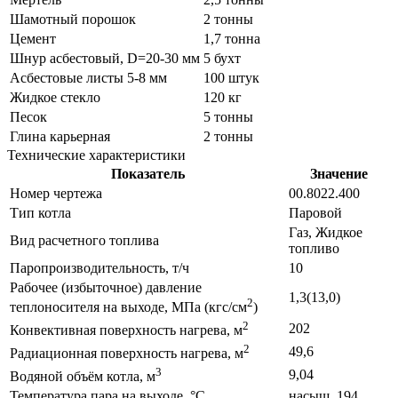
Шамотный порошок
2 тонны
Цемент
1,7 тонна
Шнур асбестовый, D=20-30 мм
5 бухт
Асбестовые листы 5-8 мм
100 штук
Жидкое стекло
120 кг
Песок
5 тонны
Глина карьерная
2 тонны
Технические характеристики
Показатель
Значение
Номер чертежа
00.8022.400
Тип котла
Паровой
Газ, Жидкое
Вид расчетного топлива
топливо
Паропроизводительность, т/ч
10
Рабочее (избыточное) давление
1,3(13,0)
2
теплоносителя на выходе, МПа (кгс/см
)
2
202
Конвективная поверхность нагрева, м
2
49,6
Радиационная поверхность нагрева, м
3
9,04
Водяной объём котла, м
Температура пара на выходе, °С
насыщ. 194