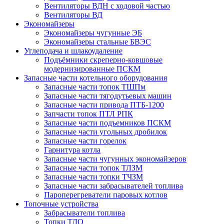
Вентиляторы ВДН с ходовой частью
Вентиляторы ВД
Экономайзеры
Экономайзеры чугунные ЭБ
Экономайзеры стальные БВЭС
Углеподача и шлакоудаление
Подъёмники скреперно-ковшовые
модернизированные ПСКМ
Запасные части котельного оборудования
Запасные части топок ТШПм
Запасные части тягодутьевых машин
Запасные части привода ПТБ-1200
Запчасти топок ПТЛ РПК
Запасные части подъемников ПСКМ
Запасные части угольных дробилок
Запасные части горелок
Гарнитура котла
Запасные части чугунных экономайзеров
Запасные части топок ТЛЗМ
Запасные части топки ТЧЗМ
Запасные части забрасывателей топлива
Пароперегреватели паровых котлов
Топочные устройства
Забрасыватели топлива
Топки ТДО