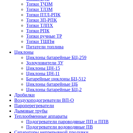
Топки ТЧЗМ
Топки ТЛЗМ
Топки ПТЛ-РПК
Топки ЗП-РПК
Топки ТЛПХ
Топки РПК
Топки ручные ТР
Топки ТШПм
Питатели топлива
Циклоны
Циклоны батарейные БЦ-259
Золоуловители ЗУ
Циклоны ЦН-15
Циклоны ЦН-11
Батарейные циклоны БЦ-512
Циклоны батарейные ЦБ
Циклоны батарейные БЦ-2
Дробилки
Воздухоподогреватели ВП-О
Пароперегреватели
Дымовые трубы
Теплообменные аппараты
Подогреватели пароводяные ПП и ППВ
Подогреватели водоводяные ПВ
Сепараторы непрерывной продувки