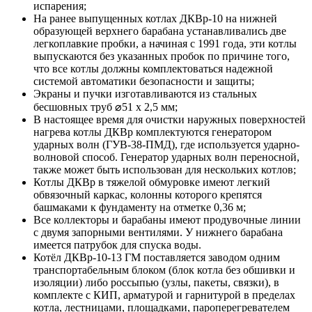
испарения;
На ранее выпущенных котлах ДКВр-10 на нижней
образующей верхнего барабана устанавливались две
легкоплавкие пробки, а начиная с 1991 года, эти котлы
выпускаются без указанных пробок по причине того,
что все котлы должны комплектоваться надежной
системой автоматики безопасности и защиты;
Экраны и пучки изготавливаются из стальных
бесшовных труб ⌀51 х 2,5 мм;
В настоящее время для очистки наружных поверхностей
нагрева котлы ДКВр комплектуются генератором
ударных волн (ГУВ-38-ПМД), где используется ударно-
волновой способ. Генератор ударных волн переносной,
также может быть использован для нескольких котлов;
Котлы ДКВр в тяжелой обмуровке имеют легкий
обвязочный каркас, колонны которого крепятся
башмаками к фундаменту на отметке 0,36 м;
Все коллекторы и барабаны имеют продувочные линии
с двумя запорными вентилями. У нижнего барабана
имеется патрубок для спуска воды.
Котёл ДКВр-10-13 ГМ поставляется заводом одним
транспортабельным блоком (блок котла без обшивки и
изоляции) либо россыпью (узлы, пакеты, связки), в
комплекте с КИП, арматурой и гарнитурой в пределах
котла, лестницами, площадками, пароперегревателем