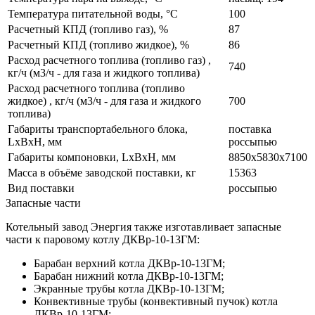
Температура питательной воды, °С
100
Расчетный КПД (топливо газ), %
87
Расчетный КПД (топливо жидкое), %
86
Расход расчетного топлива (топливо газ) ,
740
кг/ч (м3/ч - для газа и жидкого топлива)
Расход расчетного топлива (топливо
жидкое) , кг/ч (м3/ч - для газа и жидкого
700
топлива)
Габариты транспортабельного блока,
поставка
LxBxH, мм
россыпью
Габариты компоновки, LxBxH, мм
8850х5830х7100
Масса в объёме заводской поставки, кг
15363
Вид поставки
россыпью
Запасные части
Котельный завод Энергия также изготавливает запасные
части к паровому котлу ДКВр-10-13ГМ:
Барабан верхний котла ДКВр-10-13ГМ;
Барабан нижний котла ДКВр-10-13ГМ;
Экранные трубы котла ДКВр-10-13ГМ;
Конвективные трубы (конвективный пучок) котла
ДКВр-10-13ГМ;