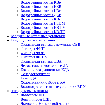
Водогрейные котлы КВр
Водогрейные котлы КЕВ
Водогрейные котлы КВм
Водогрейные котлы ДЕВ
Водогрейные котлы КВа
Водогрейные котлы ПТВМ
Водогрейные котлы КВ-ГМ
Водогрейные котлы КВ-ТС
Модульные котельные установки
Водоподготовка котельной
Охладители выпара вакуумные ОВВ
Фильтры ФИПа
Фильтры ФОВ
Фильтры ФИПр
Охладители выпара ОВА
Деаэраторы атмосферные ДА
Колонки деаэрационные КДА
Солерастворители
Баки БДА
Холодильники отбора проб
Водоподготовительные установки ВПУ
Тягодутьевые машины
Дымососы ДН
Вентиляторы ВДН
Дымосос ДН с ходовой частью