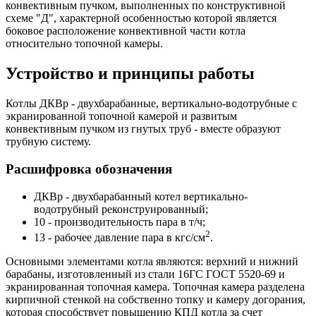
конвективным пучком, выполненных по конструктивной
схеме "Д", характерной особенностью которой является
боковое расположение конвективной части котла
относительно топочной камеры.
Устройство и принципы работы
Котлы ДКВр - двухбарабанные, вертикально-водотрубные с
экранированной топочной камерой и развитым
конвективным пучком из гнутых труб - вместе образуют
трубную систему.
Расшифровка обозначения
ДКВр - двухбарабанный котел вертикально-
водотрубный реконструированный;
10 - производительность пара в т/ч;
2
13 - рабочее давление пара в кгс/см
.
Основными элементами котла являются: верхний и нижний
барабаны, изготовленный из стали 16ГС ГОСТ 5520-69 и
экранированная топочная камера. Топочная камера разделена
кирпичной стенкой на собственно топку и камеру догорания,
которая способствует повышению КПД котла за счет