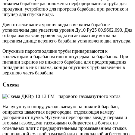
нижнем барабане расположены перфорированная труба для
продувки, устройство для прогрева барабана при растопке и
штуцер для спуска воды.
Для отслеживания уровня воды в верхнем барабане
установлены два указателя уровня Ду10 Ру25 00.9662.090. Для
отбора импульсов уровня воды на автоматику котла на
переднем днище верхнего барабана установлено два штуцера.
Опускные пароотводящие трубы привариваются к
коллекторам и барабанам или к штуцерам на барабанах. При
питании экранов из нижнего барабана для предотвращения
попадания в них шлама, концы опускных труб выведены в
верхнюю часть барабана.
Схема
На чугунную опору, укладываемую на нижний барабан,
опирается шамотная перегородка, отделяющая камеру
догорания от пучка. Чугунная перегородка между первым и
вторым газоходами газоходами собирается на болтах из
отдельных плит с предварительным промазыванием стыков
специальной смазкой замазкой или с прокладкой асбестового