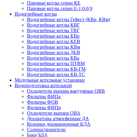
Паровые котлы серии КЕ
Паровые котлы серии Е-1,0-0,9
Водогрейные котлы
Водогрейные котлы Гефест (КВр, КВм)
Водогрейные котлы КВГ
Водогрейные котлы ТВГ
Водогрейные котлы КВр
Водогрейные котлы КЕВ
Водогрейные котлы КВм
Водогрейные котлы ДЕВ
Водогрейные котлы КВа
Водогрейные котлы ПТВМ
Водогрейные котлы КВ-ГМ
Водогрейные котлы КВ-ТС
Модульные котельные установки
Водоподготовка котельной
Охладители выпара вакуумные ОВВ
Фильтры ФИПа
Фильтры ФОВ
Фильтры ФИПр
Охладители выпара ОВА
Деаэраторы атмосферные ДА
Колонки деаэрационные КДА
Солерастворители
Баки БДА