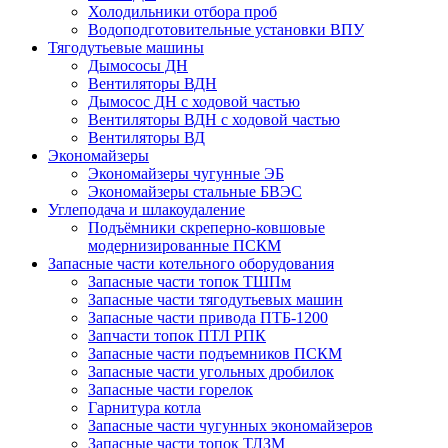
Холодильники отбора проб
Водоподготовительные установки ВПУ
Тягодутьевые машины
Дымососы ДН
Вентиляторы ВДН
Дымосос ДН с ходовой частью
Вентиляторы ВДН с ходовой частью
Вентиляторы ВД
Экономайзеры
Экономайзеры чугунные ЭБ
Экономайзеры стальные БВЭС
Углеподача и шлакоудаление
Подъёмники скреперно-ковшовые
модернизированные ПСКМ
Запасные части котельного оборудования
Запасные части топок ТШПм
Запасные части тягодутьевых машин
Запасные части привода ПТБ-1200
Запчасти топок ПТЛ РПК
Запасные части подъемников ПСКМ
Запасные части угольных дробилок
Запасные части горелок
Гарнитура котла
Запасные части чугунных экономайзеров
Запасные части топок ТЛЗМ