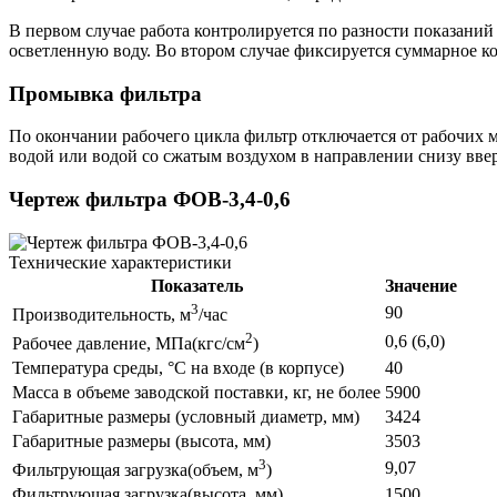
В первом случае работа контролируется по разности показаний
осветленную воду. Во втором случае фиксируется суммарное к
Промывка фильтра
По окончании рабочего цикла фильтр отключается от рабочих
водой или водой со сжатым воздухом в направлении снизу ввер
Чертеж фильтра ФОВ-3,4-0,6
Технические характеристики
Показатель
Значение
3
90
Производительность, м
/час
2
0,6 (6,0)
Рабочее давление, МПа(кгс/см
)
Температура среды, °С на входе (в корпусе)
40
Масса в объеме заводской поставки, кг, не более
5900
Габаритные размеры (условный диаметр, мм)
3424
Габаритные размеры (высота, мм)
3503
3
9,07
Фильтрующая загрузка(объем, м
)
Фильтрующая загрузка(высота, мм)
1500