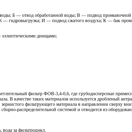
воды; Б — отвод обработанной воды; В — подвод промывочной 
; Ж — гидровыгрузка; И — подвод сжатого воздуха; К — бак пр
ми эллиптическими днищами;
осветлительный фильтр ФОВ-3,4-0,6, где грубодисперсные приме
ала. В качестве таких материалов используется дробленый антр
й зернистого фильтрующего материала в направлении сверху вни
й сборно-распределительной системой и отводится из оборудова
, вода за фильтроцикл.