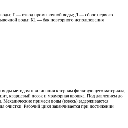
воды; Г — отвод промывочной воды; Д — сброс первого
омывочной воды; К1 — бак повторного использования
си воды методом прилипания к зернам фильтрующего материала,
ацит, кварцевый песок и мраморная крошка. Под давлением до
з. Механические примеси воды (взвесь) задерживаются
ния очистки. Рабочий цикл заканчивается при достижении