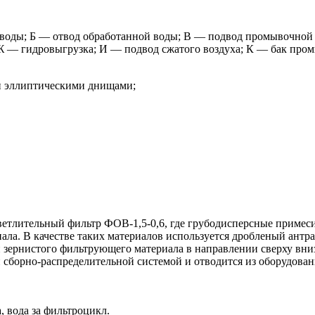
воды; Б — отвод обработанной воды; В — подвод промывочной 
; Ж — гидровыгрузка; И — подвод сжатого воздуха; К — бак пр
ми эллиптическими днищами;
осветлительный фильтр ФОВ-1,5-0,6, где грубодисперсные приме
ала. В качестве таких материалов используется дробленый антр
й зернистого фильтрующего материала в направлении сверху вни
й сборно-распределительной системой и отводится из оборудова
, вода за фильтроцикл.