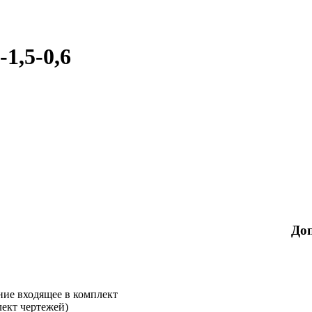
1,5-0,6
До
ние входящее в комплект
лект чертежей)