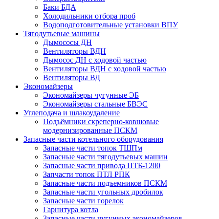
Баки БДА
Холодильники отбора проб
Водоподготовительные установки ВПУ
Тягодутьевые машины
Дымососы ДН
Вентиляторы ВДН
Дымосос ДН с ходовой частью
Вентиляторы ВДН с ходовой частью
Вентиляторы ВД
Экономайзеры
Экономайзеры чугунные ЭБ
Экономайзеры стальные БВЭС
Углеподача и шлакоудаление
Подъёмники скреперно-ковшовые
модернизированные ПСКМ
Запасные части котельного оборудования
Запасные части топок ТШПм
Запасные части тягодутьевых машин
Запасные части привода ПТБ-1200
Запчасти топок ПТЛ РПК
Запасные части подъемников ПСКМ
Запасные части угольных дробилок
Запасные части горелок
Гарнитура котла
Запасные части чугунных экономайзеров