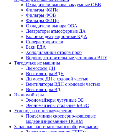
Охладители выпара вакуумные ОВВ
Фильтры ФИПа
Фильтры ФОВ
Фильтры ФИПр
Охладители выпара ОВА
Деаэраторы атмосферные ДА
Колонки деаэрационные КДА
Солерастворители
Баки БДА
Холодильники отбора проб
Водоподготовительные установки ВПУ
Тягодутьевые машины
Дымососы ДН
Вентиляторы ВДН
Дымосос ДН с ходовой частью
Вентиляторы ВДН с ходовой частью
Вентиляторы ВД
Экономайзеры
Экономайзеры чугунные ЭБ
Экономайзеры стальные БВЭС
Углеподача и шлакоудаление
Подъёмники скреперно-ковшовые
модернизированные ПСКМ
Запасные части котельного оборудования
Запасные части топок ТШПм