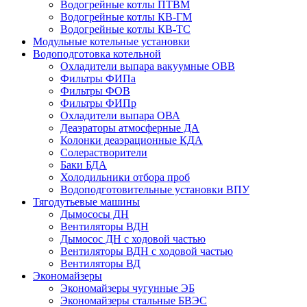
Водогрейные котлы ПТВМ
Водогрейные котлы КВ-ГМ
Водогрейные котлы КВ-ТС
Модульные котельные установки
Водоподготовка котельной
Охладители выпара вакуумные ОВВ
Фильтры ФИПа
Фильтры ФОВ
Фильтры ФИПр
Охладители выпара ОВА
Деаэраторы атмосферные ДА
Колонки деаэрационные КДА
Солерастворители
Баки БДА
Холодильники отбора проб
Водоподготовительные установки ВПУ
Тягодутьевые машины
Дымососы ДН
Вентиляторы ВДН
Дымосос ДН с ходовой частью
Вентиляторы ВДН с ходовой частью
Вентиляторы ВД
Экономайзеры
Экономайзеры чугунные ЭБ
Экономайзеры стальные БВЭС