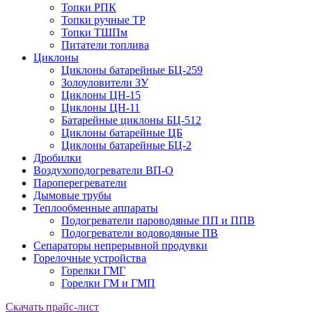
Топки РПК
Топки ручные ТР
Топки ТШПм
Питатели топлива
Циклоны
Циклоны батарейные БЦ-259
Золоуловители ЗУ
Циклоны ЦН-15
Циклоны ЦН-11
Батарейные циклоны БЦ-512
Циклоны батарейные ЦБ
Циклоны батарейные БЦ-2
Дробилки
Воздухоподогреватели ВП-О
Пароперегреватели
Дымовые трубы
Теплообменные аппараты
Подогреватели пароводяные ПП и ППВ
Подогреватели водоводяные ПВ
Сепараторы непрерывной продувки
Горелочные устройства
Горелки ГМГ
Горелки ГМ и ГМП
Скачать прайс-лист