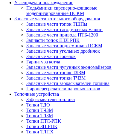
Углеподача и шлакоудаление
Подъёмники скреперно-ковшовые
модернизированные ПСКМ
Запасные части котельного оборудования
Запасные части топок ТШПм
Запасные части тягодутьевых машин
Запасные части привода ПТБ-1200
Запчасти топок ПТЛ РПК
Запасные части подъемников ПСКМ
Запасные части угольных дробилок
Запасные части горелок
Гарнитура котла
Запасные части чугунных экономайзеров
Запасные части топок ТЛЗМ
Запасные части топки ТЧЗМ
Запасные части забрасывателей топлива
Пароперегреватели паровых котлов
Топочные устройства
Забрасыватели топлива
Топки ТДО
Топки ТЧЗМ
Топки ТЛЗМ
Топки ПТЛ-РПК
Топки ЗП-РПК
Топки ТЛПХ