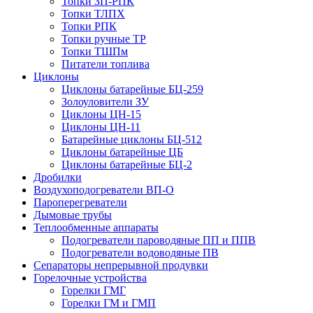
Топки ЗП-РПК
Топки ТЛПХ
Топки РПК
Топки ручные ТР
Топки ТШПм
Питатели топлива
Циклоны
Циклоны батарейные БЦ-259
Золоуловители ЗУ
Циклоны ЦН-15
Циклоны ЦН-11
Батарейные циклоны БЦ-512
Циклоны батарейные ЦБ
Циклоны батарейные БЦ-2
Дробилки
Воздухоподогреватели ВП-О
Пароперегреватели
Дымовые трубы
Теплообменные аппараты
Подогреватели пароводяные ПП и ППВ
Подогреватели водоводяные ПВ
Сепараторы непрерывной продувки
Горелочные устройства
Горелки ГМГ
Горелки ГМ и ГМП