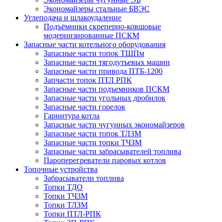
Экономайзеры стальные БВЭС
Углеподача и шлакоудаление
Подъёмники скреперно-ковшовые
модернизированные ПСКМ
Запасные части котельного оборудования
Запасные части топок ТШПм
Запасные части тягодутьевых машин
Запасные части привода ПТБ-1200
Запчасти топок ПТЛ РПК
Запасные части подъемников ПСКМ
Запасные части угольных дробилок
Запасные части горелок
Гарнитура котла
Запасные части чугунных экономайзеров
Запасные части топок ТЛЗМ
Запасные части топки ТЧЗМ
Запасные части забрасывателей топлива
Пароперегреватели паровых котлов
Топочные устройства
Забрасыватели топлива
Топки ТДО
Топки ТЧЗМ
Топки ТЛЗМ
Топки ПТЛ-РПК