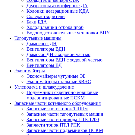
Охладители выпара ОВА
Деаэраторы атмосферные ДА
Колонки деаэрационные КДА
Солерастворители
Баки БДА
Холодильники отбора проб
Водоподготовительные установки ВПУ
Тягодутьевые машины
Дымососы ДН
Вентиляторы ВДН
Дымосос ДН с ходовой частью
Вентиляторы ВДН с ходовой частью
Вентиляторы ВД
Экономайзеры
Экономайзеры чугунные ЭБ
Экономайзеры стальные БВЭС
Углеподача и шлакоудаление
Подъёмники скреперно-ковшовые
модернизированные ПСКМ
Запасные части котельного оборудования
Запасные части топок ТШПм
Запасные части тягодутьевых машин
Запасные части привода ПТБ-1200
Запчасти топок ПТЛ РПК
Запасные части подъемников ПСКМ