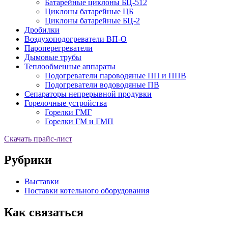
Батарейные циклоны БЦ-512
Циклоны батарейные ЦБ
Циклоны батарейные БЦ-2
Дробилки
Воздухоподогреватели ВП-О
Пароперегреватели
Дымовые трубы
Теплообменные аппараты
Подогреватели пароводяные ПП и ППВ
Подогреватели водоводяные ПВ
Сепараторы непрерывной продувки
Горелочные устройства
Горелки ГМГ
Горелки ГМ и ГМП
Скачать прайс-лист
Рубрики
Выставки
Поставки котельного оборудования
Как связаться