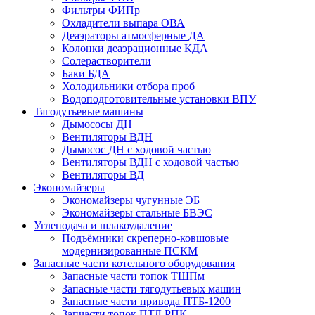
Фильтры ФИПр
Охладители выпара ОВА
Деаэраторы атмосферные ДА
Колонки деаэрационные КДА
Солерастворители
Баки БДА
Холодильники отбора проб
Водоподготовительные установки ВПУ
Тягодутьевые машины
Дымососы ДН
Вентиляторы ВДН
Дымосос ДН с ходовой частью
Вентиляторы ВДН с ходовой частью
Вентиляторы ВД
Экономайзеры
Экономайзеры чугунные ЭБ
Экономайзеры стальные БВЭС
Углеподача и шлакоудаление
Подъёмники скреперно-ковшовые
модернизированные ПСКМ
Запасные части котельного оборудования
Запасные части топок ТШПм
Запасные части тягодутьевых машин
Запасные части привода ПТБ-1200
Запчасти топок ПТЛ РПК