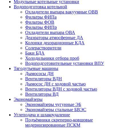
Модульные котельные установки
Водоподготовка котельной
Охладители выпара вакуумные ОВВ
Фильтры ФИПа
Фильтры ФОВ
Фильтры ФИПр
Охладители выпара ОВА
Деаэраторы атмосферные ДА
Колонки деаэрационные КДА
Солерастворители
Баки БДА
Холодильники отбора проб
Водоподготовительные установки ВПУ
Тягодутьевые машины
Дымососы ДН
Вентиляторы ВДН
Дымосос ДН с ходовой частью
Вентиляторы ВДН с ходовой частью
Вентиляторы ВД
Экономайзеры
Экономайзеры чугунные ЭБ
Экономайзеры стальные БВЭС
Углеподача и шлакоудаление
Подъёмники скреперно-ковшовые
модернизированные ПСКМ