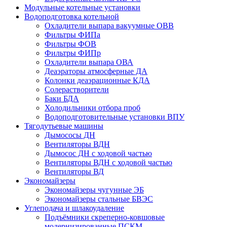
Модульные котельные установки
Водоподготовка котельной
Охладители выпара вакуумные ОВВ
Фильтры ФИПа
Фильтры ФОВ
Фильтры ФИПр
Охладители выпара ОВА
Деаэраторы атмосферные ДА
Колонки деаэрационные КДА
Солерастворители
Баки БДА
Холодильники отбора проб
Водоподготовительные установки ВПУ
Тягодутьевые машины
Дымососы ДН
Вентиляторы ВДН
Дымосос ДН с ходовой частью
Вентиляторы ВДН с ходовой частью
Вентиляторы ВД
Экономайзеры
Экономайзеры чугунные ЭБ
Экономайзеры стальные БВЭС
Углеподача и шлакоудаление
Подъёмники скреперно-ковшовые
модернизированные ПСКМ