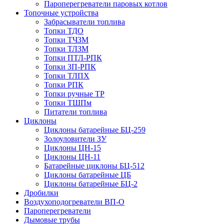
Пароперегреватели паровых котлов
Топочные устройства
Забрасыватели топлива
Топки ТДО
Топки ТЧЗМ
Топки ТЛЗМ
Топки ПТЛ-РПК
Топки ЗП-РПК
Топки ТЛПХ
Топки РПК
Топки ручные ТР
Топки ТШПм
Питатели топлива
Циклоны
Циклоны батарейные БЦ-259
Золоуловители ЗУ
Циклоны ЦН-15
Циклоны ЦН-11
Батарейные циклоны БЦ-512
Циклоны батарейные ЦБ
Циклоны батарейные БЦ-2
Дробилки
Воздухоподогреватели ВП-О
Пароперегреватели
Дымовые трубы