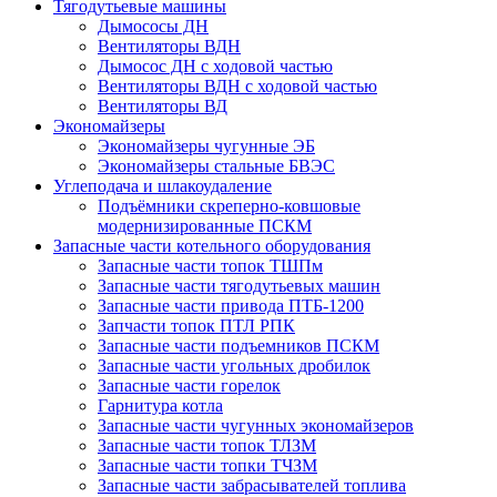
Тягодутьевые машины
Дымососы ДН
Вентиляторы ВДН
Дымосос ДН с ходовой частью
Вентиляторы ВДН с ходовой частью
Вентиляторы ВД
Экономайзеры
Экономайзеры чугунные ЭБ
Экономайзеры стальные БВЭС
Углеподача и шлакоудаление
Подъёмники скреперно-ковшовые
модернизированные ПСКМ
Запасные части котельного оборудования
Запасные части топок ТШПм
Запасные части тягодутьевых машин
Запасные части привода ПТБ-1200
Запчасти топок ПТЛ РПК
Запасные части подъемников ПСКМ
Запасные части угольных дробилок
Запасные части горелок
Гарнитура котла
Запасные части чугунных экономайзеров
Запасные части топок ТЛЗМ
Запасные части топки ТЧЗМ
Запасные части забрасывателей топлива