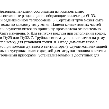
образована панелями состоящими из горизонтально
ризонтальные раздающие и собирающие коллектора Ø133.
 и радиационном теплообмене. 3. Сортамент труб может быть
и воды по каждому типу котла. Панели конвективных частей
ме и осуществляется по принципу противотока относительно
быть изменена. 6. Для выпуска воздуха при заполнении водой,
и Dу25 или Dy32. 7. Трубная система устанавливается на раму
ет выемку для установки топки. 8. Отвод дымовых газов в
но при помощи дутьевого вентилятора (в случае комплектацией
ная чугунная плита с дверкой для загрузки топлива в котел и
рительными приборами, устанавливаемыми в доступных для