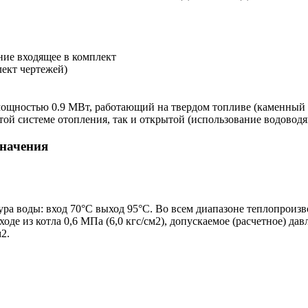
ние входящее в комплект
лект чертежей)
щностью 0.9 МВт, работающий на твердом топливе (каменный уг
ытой системе отопления, так и открытой (использование водовод
начения
ра воды: вход 70°С выход 95°С. Во всем диапазоне теплопроизв
е из котла 0,6 МПа (6,0 кгс/см2), допускаемое (расчетное) давл
2.