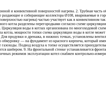
ионной и конвективной поверхностей нагрева. 2. Трубная часть 
е раздающие и собирающие коллектора Ø108, ввариваемые в го
верхностью нагрева) частью участвует как в конвективном так
йного котла разделены перегородками согласно схеме циркуляци
о. Циркуляция воды в котлах организована по многоходовой схе
па котла, мощности топки схема циркуляции воды в котле может 
 Для продувки и дренажа, в нижних точках, установлены вентил
лую обмуровку — на фундамент из красного кирпича, который име
е газоходы. Подвод воздуха к топке осуществляется принудитель
ся шибером. 9. На фронтальной стенке устанавливается фронталь
номичных режимов эксплуатации котел снабжен контрольно-изме