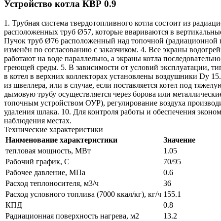
Устройство котла КВР 0.9
1. Трубная система твердотопливного котла состоит из радиац
расположенных труб Ø57, которые ввариваются в вертикальны
Пучок труб Ø76 расположенный над топочной (радиационной по
изменён по согласованию с заказчиком. 4. Все экраны водогре
работают на воде параллельно, а экраны котла последовательн
греющей среды. 5. В зависимости от условий эксплуатации, ти
в котел в верхних коллекторах установлены воздушники Dу 15.
из швеллера, или в случае, если поставляется котел под тяже
дымовую трубу осуществляется через борова или металлически
топочным устройством ОУР), регулирование воздуха производит
удаления шлака. 10. Для контроля работы и обеспечения эко
наблюдения местах.
Технические характеристики
Наименование характеристики
Значение
тепловая мощность, МВт
1.05
Рабочий график, С
70/95
Рабочее давление, МПа
0.6
Расход теплоносителя, м3/ч
36
Расход условного топлива (7000 ккал/кг), кг/ч
155.1
КПД
0.8
Радиационная поверхность нагрева, м2
13.2