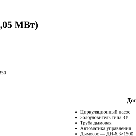
1,05 МВт)
350
До
Циркуляционный насос
Золоуловитель типа ЗУ
Труба дымовая
Автоматика управления
Дымосос — ДН-6,3×1500