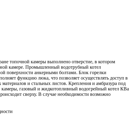
ране топочной камеры выполнено отверстие, в котором
очной камере. Промышленный водотрубный котел
нной поверхности анкерными болтами. Блок горелки
олняет функцию люка, что позволяет осуществлять доступ в
 материалов и стальных листов. Крепления и амбразура под
ой камеры, газовый и жидкотопливный водогрейный котел КВа
происходит сверху. В случае необходимости возможно
щности