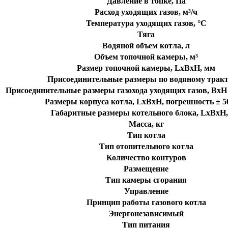
Давление в топке, Па
Расход уходящих газов, м³/ч
Температура уходящих газов, °C
Тяга
Водяной объем котла, л
Объем топочной камеры, м³
Размер топочной камеры, LxBxH, мм
Присоединительные размеры по водяному тракт
Присоединительные размеры газохода уходящих газов, BxH /
Размеры корпуса котла, LxBxH, погрешность ± 50
Габаритные размеры котельного блока, LxBxH
Масса, кг
Тип котла
Тип отопительного котла
Количество контуров
Размещение
Тип камеры сгорания
Управление
Принцип работы газового котла
Энергонезависимый
Тип питания