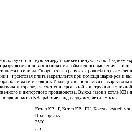
зоплотную топочную камеру и конвективную часть. В заднем эк
т разрушения при возникновении избыточного давления в топ
 ставится на опоры. Опоры котла крепятся к ровной подготовле
ний. Фронтовая плита закрепляется при помощи шарниров и вып
бора обшивки и изоляции. Изоляция выполняется из жаростойких
аказчиком горелку. За счет универсальной конструкции топочн
твенного и импортного производства. Выход газов в котле КВа 
 водяной котел КВа работает под наддувом, без дымососа.
Котел КВа Г, Котел КВа ГН, Котел средней мо
Под горелку
3500
3.5