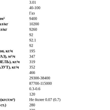
3.01
40-100
Газ
нм³
9400
л/кг
10200
л/кг
9260
92
92.1
92
н, кг/ч
195
АЗ), м³/ч
347
ЗЕЛЬ), кг/ч
319
ЗУТ), кг/ч
352
466
29300-38400
87700-115000
0.3-0.6
120
кгс/cм²)
Не более 0.07 (0.7)
ст.)
280