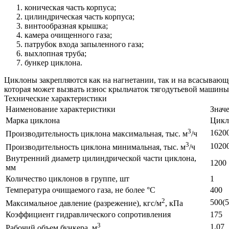
коническая часть корпуса;
цилиндрическая часть корпуса;
винтообразная крышка;
камера очищенного газа;
патрубок входа запыленного газа;
выхлопная труба;
бункер циклона.
Циклоны закрепляются как на нагнетании, так и на всасывающ
которая может вызвать износ крыльчаток тягодутьевой машины
Технические характеристики
Наименование характеристики
Знач
Марка циклона
Цикл
3
1620
Производительность циклона максимальная, тыс. м
/ч
3
1020
Производительность циклона минимальная, тыс. м
/ч
Внутренний диаметр цилиндрической части циклона,
1200
мм
Количество циклонов в группе, шт
1
Температура очищаемого газа, не более °С
400
2
500(5
Максимальное давление (разрежение), кгс/м
, кПа
Коэффициент гидравлического сопротивления
175
3
1,07
Рабочий объем бункера, м