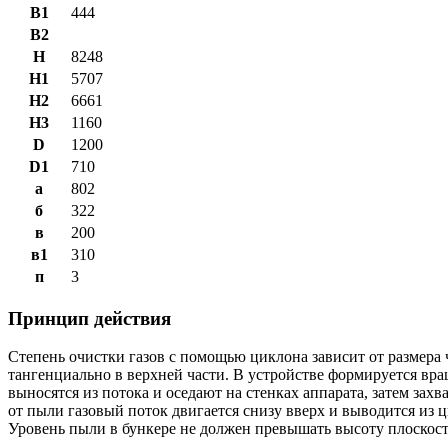
B1
444
B2
H
8248
H1
5707
H2
6661
H3
1160
D
1200
D1
710
а
802
б
322
в
200
в1
310
п
3
Принцип действия
Степень очистки газов с помощью циклона зависит от размера 
тангенциально в верхней части. В устройстве формируется вр
выносятся из потока и оседают на стенках аппарата, затем з
от пыли газовый поток двигается снизу вверх и выводится из 
Уровень пыли в бункере не должен превышать высоту плоскост