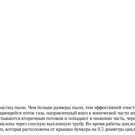
частиц пыли. Чем больше размеры пыли, тем эффективней очистк
ащающийся поток газа, направленный вниз к конической части а
ахватываются вторичным потоком и попадают в нижнюю часть, че
циклона через соосную выхлопную трубу. Во время работы цикло
и, которая расположена от крышки бункера на 0,5 диаметра цик