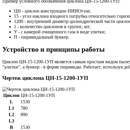
Пример условного обозначения циклона ЦН-15-1200-1УП:
ЦН - циклон конструкции НИИОгаза;
15 - угол наклона входного патрубка относительно горизо
1200 - внутренний диаметр цилиндрической части циклон
1 - количество циклонов в группе, шт;
У - с камерой очищенного газа в виде улитки;
П - пирамидальный бункер.
Устройство и принципы работы
Циклон ЦН-15-1200-1УП является самым простым видом пылеул
"улитки", а бункер - в форме пирамиды. Работает, используя д
Чертеж циклона ЦН-15-1200-1УП
Циклон
ЦН-15-1200-1УП
L
1530
L1
780
L2
890
L3
B
1530