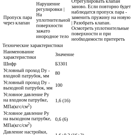
Отрегулировать клапан
Нарушение
заново. Если повторно будет
регулировки |
наблюдатся пропуск пара -
На
Пропуск пара
заменить пружину на новую
уплотнительной
через клапан
| Разобрать клапан.
поверхности
Осмотреть уплотнительные
зажато
поверхности и при
инородное тело
необходимости притереть
Технические характеристики
Наименование
Значение
характеристики
Шифр
Б3301
Условный проход Dy -
80
входной патрубок, мм
Условный проход Dy -
100
выходной патрубок, мм
Условное давление Ру
на входном патрубке,
1,6 (16)
2
МПа(кгс/см
)
Условное давление Ру
на выходном патрубке,
0,6 (6)
2
МПа(кгс/см
)
Давление настройки,