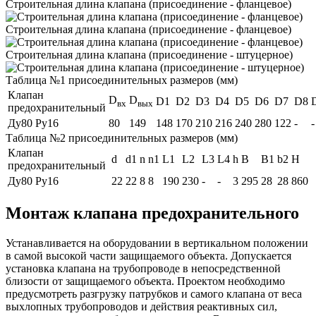
Строительная длина клапана (присоединение - фланцевое)
Строительная длина клапана (присоединение - фланцевое)
Строительная длина клапана (присоединение - штуцерное)
Таблица №1 присоединительных размеров (мм)
Клапан
D
D
D1
D2
D3
D4
D5
D6
D7
D8
вх
вых
предохранительный
Ду80 Ру16
80
149
148
170
210
216
240
280
122
-
-
Таблица №2 присоединительных размеров (мм)
Клапан
d
d1
n
n1
L1
L2
L3
L4
h
B
B1
b2
H
предохранительный
Ду80 Ру16
22
22
8
8
190
230
-
-
3
295
28
28
860
Монтаж клапана предохранительного
Устанавливается на оборудовании в вертикальном положении
в самой высокой части защищаемого объекта. Допускается
установка клапана на трубопроводе в непосредственной
близости от защищаемого объекта. Проектом необходимо
предусмотреть разгрузку патрубков и самого клапана от веса
выхлопных трубопроводов и действия реактивных сил,