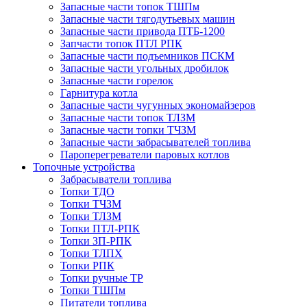
Запасные части топок ТШПм
Запасные части тягодутьевых машин
Запасные части привода ПТБ-1200
Запчасти топок ПТЛ РПК
Запасные части подъемников ПСКМ
Запасные части угольных дробилок
Запасные части горелок
Гарнитура котла
Запасные части чугунных экономайзеров
Запасные части топок ТЛЗМ
Запасные части топки ТЧЗМ
Запасные части забрасывателей топлива
Пароперегреватели паровых котлов
Топочные устройства
Забрасыватели топлива
Топки ТДО
Топки ТЧЗМ
Топки ТЛЗМ
Топки ПТЛ-РПК
Топки ЗП-РПК
Топки ТЛПХ
Топки РПК
Топки ручные ТР
Топки ТШПм
Питатели топлива