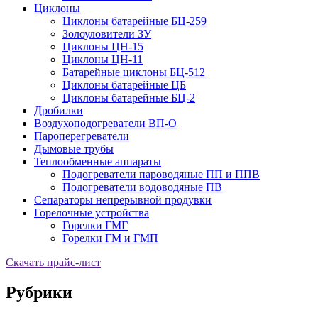
Циклоны
Циклоны батарейные БЦ-259
Золоуловители ЗУ
Циклоны ЦН-15
Циклоны ЦН-11
Батарейные циклоны БЦ-512
Циклоны батарейные ЦБ
Циклоны батарейные БЦ-2
Дробилки
Воздухоподогреватели ВП-О
Пароперегреватели
Дымовые трубы
Теплообменные аппараты
Подогреватели пароводяные ПП и ППВ
Подогреватели водоводяные ПВ
Сепараторы непрерывной продувки
Горелочные устройства
Горелки ГМГ
Горелки ГМ и ГМП
Скачать прайс-лист
Рубрики