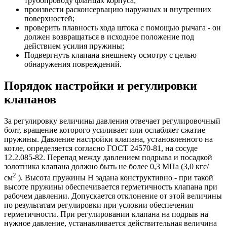
трубопроводу фланцах корпуса;
произвести расконсервацию наружных и внутренних
поверхностей;
проверить плавность хода штока с помощью рычага - он
должен возвращаться в исходное положение под
действием усилия пружины;
Подвергнуть клапана внешнему осмотру с целью
обнаружения повреждений.
Порядок настройки и регулировки
клапанов
За регулировку величины давления отвечает регулировочный
болт, вращение которого усиливает или ослабляет сжатие
пружины. Давление настройки клапана, установленного на
котле, определяется согласно ГОСТ 24570-81, на сосуде
12.2.085-82. Перепад между давлением подрыва и посадкой
золотника клапана должно быть не более 0,3 МПа (3,0 кгс/
2
см
). Высота пружины H задана конструктивно - при такой
высоте пружины обеспечивается герметичность клапана при
рабочем давлении. Допускается отклонение от этой величины
по результатам регулировки при условии обеспечения
герметичности. При регулировании клапана на подрыв на
нужное давление, устанавливается действительная величина