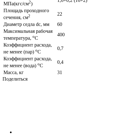
1,6+0,2 (16+2)
2
МПа(кгс/см
)
Площадь проходного
22
2
сечения, см
Диаметр седла dc, мм
60
Максимальная рабочая
400
о
температура,
С
Коэффициент расхода,
0,7
о
не менее (пар)
С
Коэффициент расхода,
0,4
о
не менее (вода)
С
Масса, кг
31
Поделиться