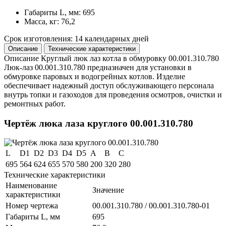
Габариты L, мм: 695
Масса, кг: 76,2
Срок изготовления: 14 календарных дней
Описание
Технические характеристики
Описание
Круглый люк лаз котла в обмуровку 00.001.310.780
Люк-лаз 00.001.310.780 предназначен для установки в
обмуровке паровых и водогрейных котлов. Изделие
обеспечивает надежный доступ обслуживающего персонала
внутрь топки и газоходов для проведения осмотров, очистки и
ремонтных работ.
Чертёж люка лаза круглого 00.001.310.780
L
D1
D2
D3
D4
D5
A
B
C
695
564
624
655
570
580
200
320
280
Технические характеристики
Наименование
Значение
характеристики
Номер чертежа
00.001.310.780 / 00.001.310.780-01
Габариты L, мм
695