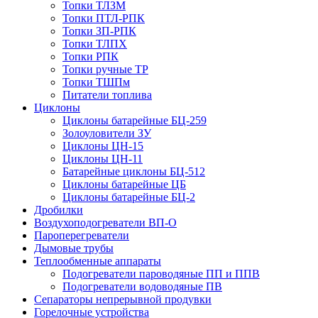
Топки ТЛЗМ
Топки ПТЛ-РПК
Топки ЗП-РПК
Топки ТЛПХ
Топки РПК
Топки ручные ТР
Топки ТШПм
Питатели топлива
Циклоны
Циклоны батарейные БЦ-259
Золоуловители ЗУ
Циклоны ЦН-15
Циклоны ЦН-11
Батарейные циклоны БЦ-512
Циклоны батарейные ЦБ
Циклоны батарейные БЦ-2
Дробилки
Воздухоподогреватели ВП-О
Пароперегреватели
Дымовые трубы
Теплообменные аппараты
Подогреватели пароводяные ПП и ППВ
Подогреватели водоводяные ПВ
Сепараторы непрерывной продувки
Горелочные устройства