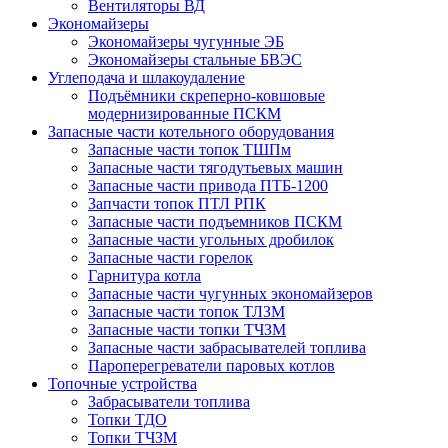
Вентиляторы ВД
Экономайзеры
Экономайзеры чугунные ЭБ
Экономайзеры стальные БВЭС
Углеподача и шлакоудаление
Подъёмники скреперно-ковшовые
модернизированные ПСКМ
Запасные части котельного оборудования
Запасные части топок ТШПм
Запасные части тягодутьевых машин
Запасные части привода ПТБ-1200
Запчасти топок ПТЛ РПК
Запасные части подъемников ПСКМ
Запасные части угольных дробилок
Запасные части горелок
Гарнитура котла
Запасные части чугунных экономайзеров
Запасные части топок ТЛЗМ
Запасные части топки ТЧЗМ
Запасные части забрасывателей топлива
Пароперегреватели паровых котлов
Топочные устройства
Забрасыватели топлива
Топки ТДО
Топки ТЧЗМ