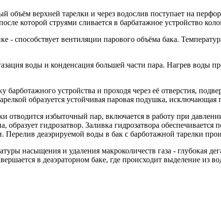
й объём верхней тарелки и через водослив поступает на перфори
сле которой струями сливается в барбатажное устройство коло
ке - способствует вентиляции парового объёма бака. Температу
газация воды и конденсация большей части пара. Нагрев воды п
ку барботажного устройства и проходя через её отверстия, подв
тарелкой образуется устойчивая паровая подушка, исключающая п
лки отводится избыточный пар, включается в работу при давлени
 образует гидрозатвор. Заливка гидрозатвора обеспечивается п
 Перелив деаэрируемой воды в бак с барботажной тарелки прои
туры насыщения и удаления макроколичеств газа - глубокая дега
авершается в деаэраторном баке, где происходит выделение из во