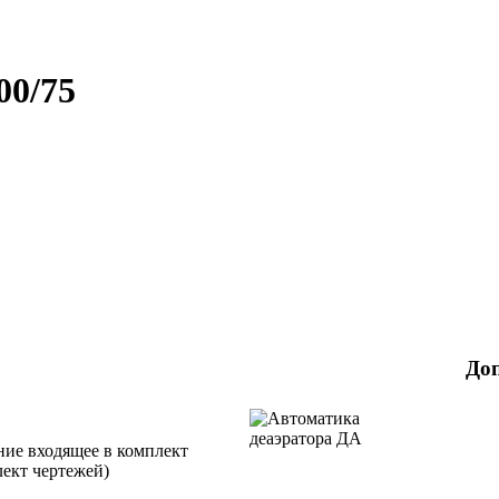
00/75
До
ние входящее в комплект
лект чертежей)