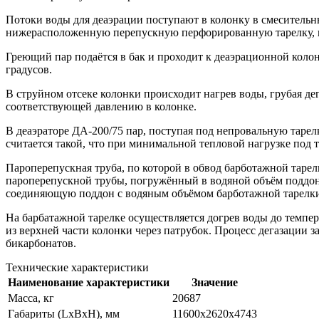
Потоки воды для деаэрации поступают в колонку в смесительны
нижерасположенную перепускную перфорированную тарелку, по
Греющий пар подаётся в бак и проходит к деаэрационной колон
градусов.
В струйном отсеке колонки происходит нагрев воды, грубая де
соответствующей давлению в колонке.
В деаэраторе ДА-200/75 пар, поступая под непровальную тарел
считается такой, что при минимальной тепловой нагрузке под 
Пароперепускная труба, по которой в обвод барботажной таре
пароперепускной трубы, погружённый в водяной объём поддона,
соединяющую поддон с водяным объёмом барботажной тарелки.
На барбатажной тарелке осуществляется догрев воды до темпера
из верхней части колонки через патрубок. Процесс дегазации з
бикарбонатов.
Технические характеристики
Наименование характеристики
Значение
Масса, кг
20687
Габариты (LxBxH), мм
11600х2620х4743