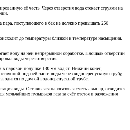
рованную её часть. Через отверстия вода стекает струями на
нки.
ра пара, поступающего в бак не должно превышать 250
роисходит до температуры близкой к температуре насыщения,
ергает воду на ней непрерывной обработке. Площадь отверстий
ровал воды через отверстия.
и в паровой подушке 130 мм вод.ст. Нижний конец
остоянной подачей части воды через водоперепускную трубу,
зводится по другой водоперепускной трубе.
зация воды. Оставшаяся парогазовая смесь - выпар, отводится
ды мельчайших пузырьков газа за счёт отстоя и разложения