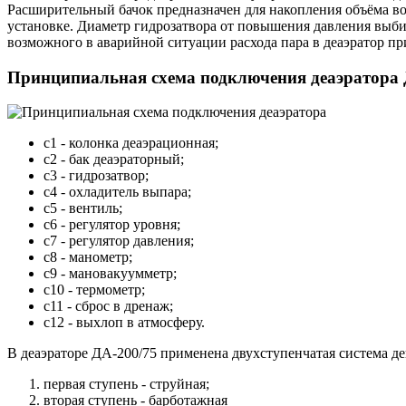
Расширительный бачок предназначен для накопления объёма во
установке. Диаметр гидрозатвора от повышения давления выбир
возможного в аварийной ситуации расхода пара в деаэратор п
Принципиальная схема подключения деаэратора 
c1 - колонка деаэрационная;
с2 - бак деаэраторный;
с3 - гидрозатвор;
с4 - охладитель выпара;
с5 - вентиль;
с6 - регулятор уровня;
с7 - регулятор давления;
с8 - манометр;
с9 - мановакуумметр;
с10 - термометр;
с11 - сброс в дренаж;
с12 - выхлоп в атмосферу.
В деаэраторе ДА-200/75 применена двухступенчатая система де
первая ступень - струйная;
вторая ступень - барботажная