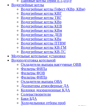
Паровые котлы серии Е-1,0-0,9
Водогрейные котлы
Водогрейные котлы Гефест (КВр, КВм)
Водогрейные котлы КВГ
Водогрейные котлы ТВГ
Водогрейные котлы КВр
Водогрейные котлы КЕВ
Водогрейные котлы КВм
Водогрейные котлы ДЕВ
Водогрейные котлы КВа
Водогрейные котлы ПТВМ
Водогрейные котлы КВ-ГМ
Водогрейные котлы КВ-ТС
Модульные котельные установки
Водоподготовка котельной
Охладители выпара вакуумные ОВВ
Фильтры ФИПа
Фильтры ФОВ
Фильтры ФИПр
Охладители выпара ОВА
Деаэраторы атмосферные ДА
Колонки деаэрационные КДА
Солерастворители
Баки БДА
Холодильники отбора проб