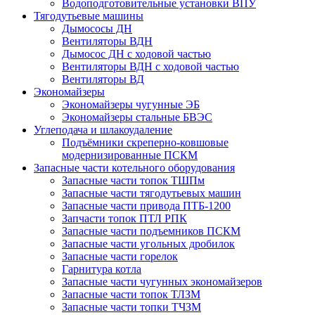
Водоподготовительные установки ВПУ
Тягодутьевые машины
Дымососы ДН
Вентиляторы ВДН
Дымосос ДН с ходовой частью
Вентиляторы ВДН с ходовой частью
Вентиляторы ВД
Экономайзеры
Экономайзеры чугунные ЭБ
Экономайзеры стальные БВЭС
Углеподача и шлакоудаление
Подъёмники скреперно-ковшовые
модернизированные ПСКМ
Запасные части котельного оборудования
Запасные части топок ТШПм
Запасные части тягодутьевых машин
Запасные части привода ПТБ-1200
Запчасти топок ПТЛ РПК
Запасные части подъемников ПСКМ
Запасные части угольных дробилок
Запасные части горелок
Гарнитура котла
Запасные части чугунных экономайзеров
Запасные части топок ТЛЗМ
Запасные части топки ТЧЗМ