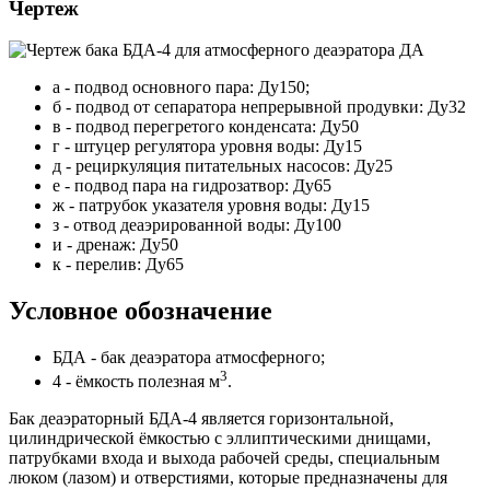
Чертеж
а - подвод основного пара: Ду150;
б - подвод от сепаратора непрерывной продувки: Ду32
в - подвод перегретого конденсата: Ду50
г - штуцер регулятора уровня воды: Ду15
д - рециркуляция питательных насосов: Ду25
е - подвод пара на гидрозатвор: Ду65
ж - патрубок указателя уровня воды: Ду15
з - отвод деаэрированной воды: Ду100
и - дренаж: Ду50
к - перелив: Ду65
Условное обозначение
БДА - бак деаэратора атмосферного;
3
4 - ёмкость полезная м
.
Бак деаэраторный БДА-4 является горизонтальной,
цилиндрической ёмкостью с эллиптическими днищами,
патрубками входа и выхода рабочей среды, специальным
люком (лазом) и отверстиями, которые предназначены для