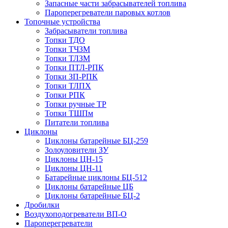
Запасные части забрасывателей топлива
Пароперегреватели паровых котлов
Топочные устройства
Забрасыватели топлива
Топки ТДО
Топки ТЧЗМ
Топки ТЛЗМ
Топки ПТЛ-РПК
Топки ЗП-РПК
Топки ТЛПХ
Топки РПК
Топки ручные ТР
Топки ТШПм
Питатели топлива
Циклоны
Циклоны батарейные БЦ-259
Золоуловители ЗУ
Циклоны ЦН-15
Циклоны ЦН-11
Батарейные циклоны БЦ-512
Циклоны батарейные ЦБ
Циклоны батарейные БЦ-2
Дробилки
Воздухоподогреватели ВП-О
Пароперегреватели