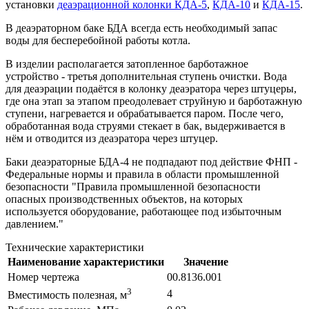
установки
деаэрационной колонки КДА-5
,
КДА-10
и
КДА-15
.
В деаэраторном баке БДА всегда есть необходимый запас
воды для бесперебойной работы котла.
В изделии располагается затопленное барботажное
устройство - третья дополнительная ступень очистки. Вода
для деаэрации подаётся в колонку деаэратора через штуцеры,
где она этап за этапом преодолевает струйную и барботажную
ступени, нагревается и обрабатывается паром. После чего,
обработанная вода струями стекает в бак, выдерживается в
нём и отводится из деаэратора через штуцер.
Баки деаэраторные БДА-4 не подпадают под действие ФНП -
Федеральные нормы и правила в области промышленной
безопасности "Правила промышленной безопасности
опасных производственных объектов, на которых
используется оборудование, работающее под избыточным
давлением."
Технические характеристики
Наименование характеристики
Значение
Номер чертежа
00.8136.001
3
4
Вместимость полезная, м