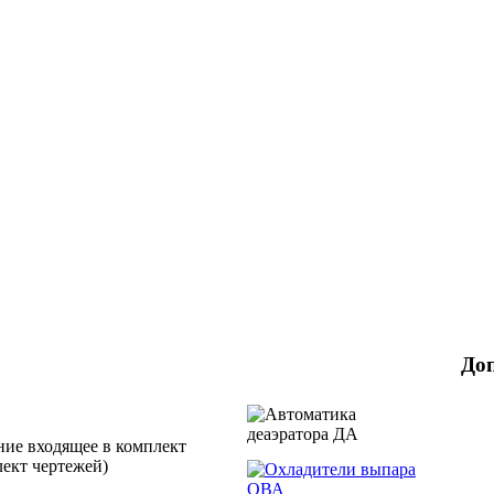
До
ние входящее в комплект
лект чертежей)