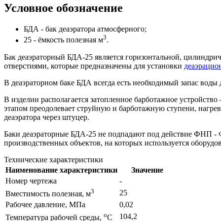
Условное обозначение
БДА - бак деаэратора атмосферного;
3
25 - ёмкость полезная м
.
Бак деаэраторный БДА-25 является горизонтальной, цилиндрич
отверстиями, которые предназначены для установки
деаэрацио
В деаэраторном баке БДА всегда есть необходимый запас воды 
В изделии располагается затопленное барботажное устройство -
этапом преодолевает струйную и барботажную ступени, нагревае
деаэратора через штуцер.
Баки деаэраторные БДА-25 не подпадают под действие ФНП -
производственных объектов, на которых используется оборудо
Технические характеристики
Наименование характеристики
Значение
Номер чертежа
-
3
25
Вместимость полезная, м
Рабочее давление, МПа
0,02
о
104,2
Температура рабочей среды,
С