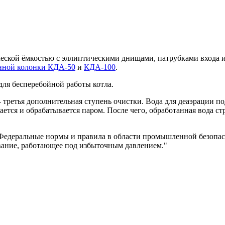
еской ёмкостью с эллиптическими днищами, патрубками входа и
нной колонки КДА-50
и
КДА-100
.
для бесперебойной работы котла.
 третья дополнительная ступень очистки. Вода для деаэрации под
тся и обрабатывается паром. После чего, обработанная вода стр
 Федеральные нормы и правила в области промышленной безопа
вание, работающее под избыточным давлением."