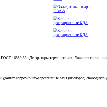
о ГОСТ 16860-88 «Деаэраторы термические». Является составной
й удаляет коррозионно-агрессивные газы (кислород, свободную у