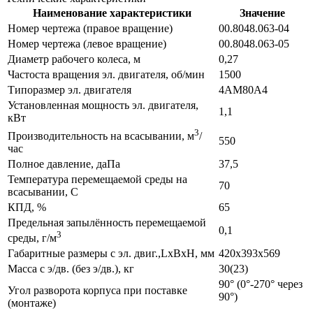
Наименование характеристики
Значение
Номер чертежа (правое вращение)
00.8048.063-04
Номер чертежа (левое вращение)
00.8048.063-05
Диаметр рабочего колеса, м
0,27
Частоста вращения эл. двигателя, об/мин
1500
Типоразмер эл. двигателя
4АМ80А4
Установленная мощность эл. двигателя,
1,1
кВт
3
Производительность на всасывании, м
/
550
час
Полное давление, даПа
37,5
Температура перемещаемой среды на
70
всасывании, С
КПД, %
65
Предельная запылённость перемещаемой
0,1
3
среды, г/м
Габаритные размеры с эл. двиг.,LxBxH, мм
420х393х569
Масса с э/дв. (без э/дв.), кг
30(23)
90° (0°-270° через
Угол разворота корпуса при поставке
90°)
(монтаже)