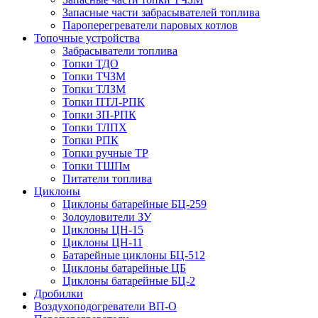
Запасные части забрасывателей топлива
Пароперегреватели паровых котлов
Топочные устройства
Забрасыватели топлива
Топки ТДО
Топки ТЧЗМ
Топки ТЛЗМ
Топки ПТЛ-РПК
Топки ЗП-РПК
Топки ТЛПХ
Топки РПК
Топки ручные ТР
Топки ТШПм
Питатели топлива
Циклоны
Циклоны батарейные БЦ-259
Золоуловители ЗУ
Циклоны ЦН-15
Циклоны ЦН-11
Батарейные циклоны БЦ-512
Циклоны батарейные ЦБ
Циклоны батарейные БЦ-2
Дробилки
Воздухоподогреватели ВП-О