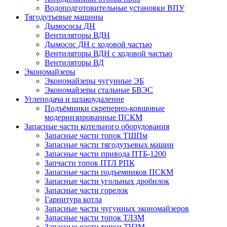
Водоподготовительные установки ВПУ
Тягодутьевые машины
Дымососы ДН
Вентиляторы ВДН
Дымосос ДН с ходовой частью
Вентиляторы ВДН с ходовой частью
Вентиляторы ВД
Экономайзеры
Экономайзеры чугунные ЭБ
Экономайзеры стальные БВЭС
Углеподача и шлакоудаление
Подъёмники скреперно-ковшовые
модернизированные ПСКМ
Запасные части котельного оборудования
Запасные части топок ТШПм
Запасные части тягодутьевых машин
Запасные части привода ПТБ-1200
Запчасти топок ПТЛ РПК
Запасные части подъемников ПСКМ
Запасные части угольных дробилок
Запасные части горелок
Гарнитура котла
Запасные части чугунных экономайзеров
Запасные части топок ТЛЗМ
Запасные части топки ТЧЗМ